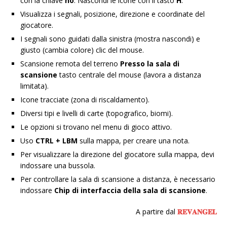
con la chiave
no
. Nascondi le icone con il tasto
H
.
Visualizza i segnali, posizione, direzione e coordinate del
giocatore.
I segnali sono guidati dalla sinistra (mostra nascondi) e
giusto (cambia colore) clic del mouse.
Scansione remota del terreno
Presso la sala di
scansione
tasto centrale del mouse (lavora a distanza
limitata).
Icone tracciate (zona di riscaldamento).
Diversi tipi e livelli di carte (topografico, biomi).
Le opzioni si trovano nel menu di gioco attivo.
Uso
CTRL + LBM
sulla mappa, per creare una nota.
Per visualizzare la direzione del giocatore sulla mappa, devi
indossare una bussola.
Per controllare la sala di scansione a distanza, è necessario
indossare
Chip di interfaccia della sala di scansione
.
A partire dal
𝐑𝐄𝐕𝐀𝐍𝐆𝐄𝐋