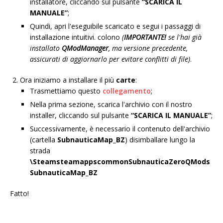
installatore, cliccando sul pulsante
“SCARICA IL
MANUALE”
;
Quindi, apri l'eseguibile scaricato e segui i passaggi di
installazione intuitivi. colono
(
IMPORTANTE!
se l'hai già
installato
QModManager
, ma versione precedente,
assicurati di aggiornarlo per evitare conflitti di file)
.
Ora iniziamo a installare il più
carte
:
Trasmettiamo questo
collegamento
;
Nella prima sezione, scarica l'archivio con il nostro
installer, cliccando sul pulsante
“SCARICA IL MANUALE”
;
Successivamente, è necessario il contenuto dell'archivio
(cartella
SubnauticaMap_BZ
) disimballare lungo la
strada
\SteamsteamappscommonSubnauticaZeroQMods
SubnauticaMap_BZ
Fatto!