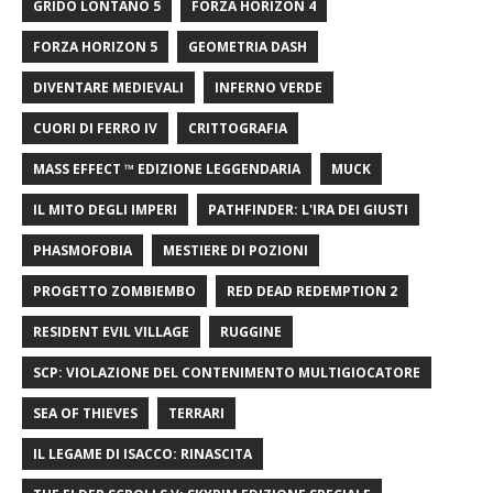
GRIDO LONTANO 5
FORZA HORIZON 4
FORZA HORIZON 5
GEOMETRIA DASH
DIVENTARE MEDIEVALI
INFERNO VERDE
CUORI DI FERRO IV
CRITTOGRAFIA
MASS EFFECT ™ EDIZIONE LEGGENDARIA
MUCK
IL MITO DEGLI IMPERI
PATHFINDER: L'IRA DEI GIUSTI
PHASMOFOBIA
MESTIERE DI POZIONI
PROGETTO ZOMBIEMBO
RED DEAD REDEMPTION 2
RESIDENT EVIL VILLAGE
RUGGINE
SCP: VIOLAZIONE DEL CONTENIMENTO MULTIGIOCATORE
SEA OF ​​THIEVES
TERRARI
IL LEGAME DI ISACCO: RINASCITA