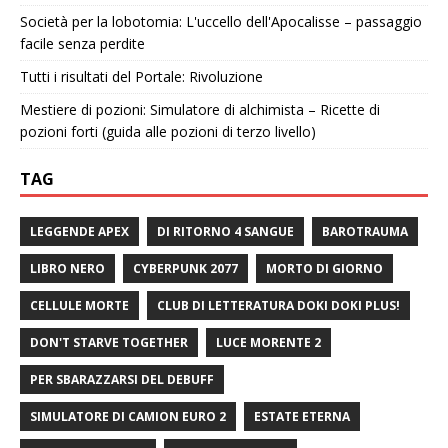
Società per la lobotomia: L'uccello dell'Apocalisse – passaggio
facile senza perdite
Tutti i risultati del Portale: Rivoluzione
Mestiere di pozioni: Simulatore di alchimista – Ricette di
pozioni forti (guida alle pozioni di terzo livello)
TAG
LEGGENDE APEX
DI RITORNO 4 SANGUE
BAROTRAUMA
LIBRO NERO
CYBERPUNK 2077
MORTO DI GIORNO
CELLULE MORTE
CLUB DI LETTERATURA DOKI DOKI PLUS!
DON'T STARVE TOGETHER
LUCE MORENTE 2
PER SBARAZZARSI DEL DEBUFF
SIMULATORE DI CAMION EURO 2
ESTATE ETERNA