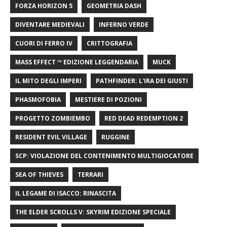
FORZA HORIZON 5
GEOMETRIA DASH
DIVENTARE MEDIEVALI
INFERNO VERDE
CUORI DI FERRO IV
CRITTOGRAFIA
MASS EFFECT ™ EDIZIONE LEGGENDARIA
MUCK
IL MITO DEGLI IMPERI
PATHFINDER: L'IRA DEI GIUSTI
PHASMOFOBIA
MESTIERE DI POZIONI
PROGETTO ZOMBIEMBO
RED DEAD REDEMPTION 2
RESIDENT EVIL VILLAGE
RUGGINE
SCP: VIOLAZIONE DEL CONTENIMENTO MULTIGIOCATORE
SEA OF ​​THIEVES
TERRARI
IL LEGAME DI ISACCO: RINASCITA
THE ELDER SCROLLS V: SKYRIM EDIZIONE SPECIALE