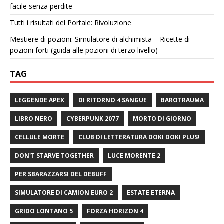
facile senza perdite
Tutti i risultati del Portale: Rivoluzione
Mestiere di pozioni: Simulatore di alchimista – Ricette di
pozioni forti (guida alle pozioni di terzo livello)
TAG
LEGGENDE APEX
DI RITORNO 4 SANGUE
BAROTRAUMA
LIBRO NERO
CYBERPUNK 2077
MORTO DI GIORNO
CELLULE MORTE
CLUB DI LETTERATURA DOKI DOKI PLUS!
DON'T STARVE TOGETHER
LUCE MORENTE 2
PER SBARAZZARSI DEL DEBUFF
SIMULATORE DI CAMION EURO 2
ESTATE ETERNA
GRIDO LONTANO 5
FORZA HORIZON 4