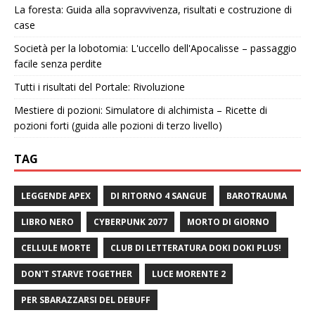
La foresta: Guida alla sopravvivenza, risultati e costruzione di
case
Società per la lobotomia: L'uccello dell'Apocalisse – passaggio
facile senza perdite
Tutti i risultati del Portale: Rivoluzione
Mestiere di pozioni: Simulatore di alchimista – Ricette di
pozioni forti (guida alle pozioni di terzo livello)
TAG
LEGGENDE APEX
DI RITORNO 4 SANGUE
BAROTRAUMA
LIBRO NERO
CYBERPUNK 2077
MORTO DI GIORNO
CELLULE MORTE
CLUB DI LETTERATURA DOKI DOKI PLUS!
DON'T STARVE TOGETHER
LUCE MORENTE 2
PER SBARAZZARSI DEL DEBUFF