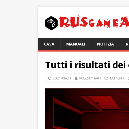
CASA
MANUALI
NOTIZIA
R
Tutti i risultati de
2021-08-21
RUSgameAH
Manuali