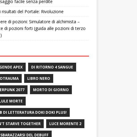
saggio facile senza perdite
i risultati del Portale: Rivoluzione
ere di pozioni: Simulatore di alchimista –
te di pozioni forti (guida alle pozioni di terzo
o)
GENDE APEX
DI RITORNO 4 SANGUE
ROTRAUMA
LIBRO NERO
ERPUNK 2077
MORTO DI GIORNO
LULE MORTE
B DI LETTERATURA DOKI DOKI PLUS!
'T STARVE TOGETHER
LUCE MORENTE 2
 SBARAZZARSI DEL DEBUFF