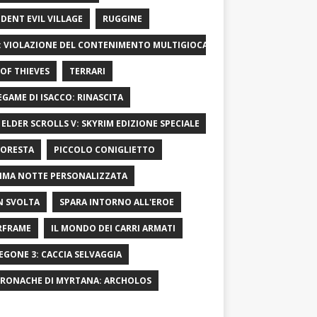
IDENT EVIL VILLAGE
RUGGINE
: VIOLAZIONE DEL CONTENIMENTO MULTIGIOCATORE
OF ​​THIEVES
TERRARI
LEGAME DI ISACCO: RINASCITA
 ELDER SCROLLS V: SKYRIM EDIZIONE SPECIALE
FORESTA
PICCOLO CONIGLIETTO
IMA NOTTE PERSONALIZZATA
 SVOLTA
SPARA INTORNO ALL'EROE
RFRAME
IL MONDO DEI CARRI ARMATI
EGONE 3: CACCIA SELVAGGIA
CRONACHE DI MYRTANA: ARCHOLOS