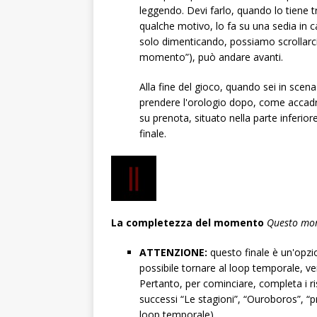
leggendo. Devi farlo, quando lo tiene tr
qualche motivo, lo fa su una sedia in c
solo dimenticando, possiamo scrollarci
momento”), può andare avanti.
Alla fine del gioco, quando sei in scen
prendere l'orologio dopo, come accadrà
su prenota, situato nella parte inferio
finale.
La completezza del momento
Questo mo
ATTENZIONE:
questo finale è un'opzion
possibile tornare al loop temporale, ve
Pertanto, per cominciare, completa i ri
successi “Le stagioni”, “Ouroboros”, “pre
loop temporale).