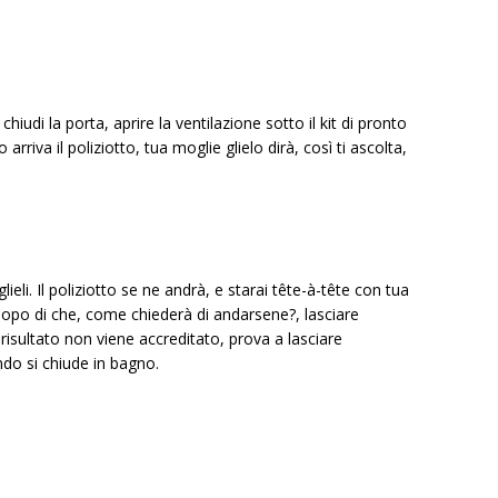
chiudi la porta, aprire la ventilazione sotto il kit di pronto
riva il poliziotto, tua moglie glielo dirà, così ti ascolta,
lieli. Il poliziotto se ne andrà, e starai tête-à-tête con tua
Dopo di che, come chiederà di andarsene?, lasciare
isultato non viene accreditato, prova a lasciare
do si chiude in bagno.