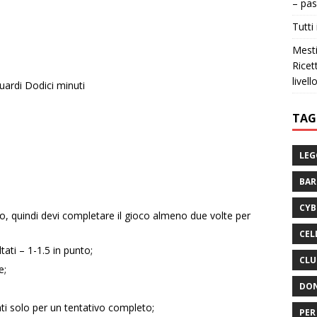
– pas
Tutti 
Mesti
Ricet
livell
guardi Dodici minuti
TAG
LEG
BA
CYB
gio, quindi devi completare il gioco almeno due volte per
CEL
tati – 1-1.5 in punto;
CLU
e;
DON
ati solo per un tentativo completo;
PER