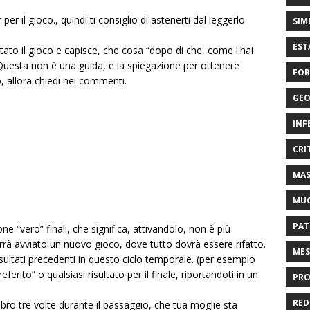
er il gioco., quindi ti consiglio di astenerti dal leggerlo
SIM
EST
tato il gioco e capisce, che cosa “dopo di che, come l'hai
Questa non è una guida, e la spiegazione per ottenere
FOR
o, allora chiedi nei commenti.
GEO
INF
CRI
MAS
MU
PAT
e “vero” finali, che significa, attivandolo, non è più
rrà avviato un nuovo gioco, dove tutto dovrà essere rifatto.
MES
sultati precedenti in questo ciclo temporale. (per esempio
ferito” o qualsiasi risultato per il finale, riportandoti in un
PRO
RED
 libro tre volte durante il passaggio, che tua moglie sta