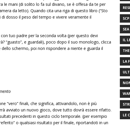
a le mani (di solito lo fa sul divano, se è offesa da te per
RES
amera da letto). Quando cita una riga di questo libro (“Sto
 di dosso il peso del tempo e vivere veramente il
SCP
SEA 
a con tuo padre per la seconda volta (per questo devi
IL 
? “guasto”, e guardali), poco dopo il suo monologo, clicca
re dello schermo, poi non rispondere a niente e guarda il
THE
LA 
ULT
NON
mento
WA
e “vero” finali, che significa, attivandolo, non è più
STR
rrà avviato un nuovo gioco, dove tutto dovrà essere rifatto.
LE 
sultati precedenti in questo ciclo temporale. (per esempio
ferito” o qualsiasi risultato per il finale, riportandoti in un