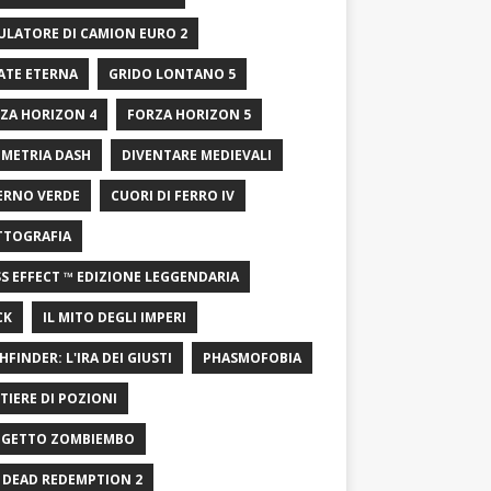
ULATORE DI CAMION EURO 2
ATE ETERNA
GRIDO LONTANO 5
ZA HORIZON 4
FORZA HORIZON 5
METRIA DASH
DIVENTARE MEDIEVALI
ERNO VERDE
CUORI DI FERRO IV
TTOGRAFIA
S EFFECT ™ EDIZIONE LEGGENDARIA
CK
IL MITO DEGLI IMPERI
HFINDER: L'IRA DEI GIUSTI
PHASMOFOBIA
TIERE DI POZIONI
GETTO ZOMBIEMBO
 DEAD REDEMPTION 2