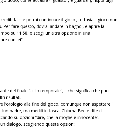
gio dopo, come accadrà? “guasto”, e guardali), rispondigli
editi falsi e potrai continuare il gioco., tuttavia il gioco non
. Per fare questo, dovrai andare in bagno., e aprire la
empo su 11:58, e scegli un'altra opzione in una
re con lei”.
nte del finale “ciclo temporale”, il che significa che puoi
i risultati.
re l'orologio alla fine del gioco, comunque non aspettare il
tuo padre, ma mettili in tasca. Chiama Bee e dille di
ccando su opzioni “dire, che la moglie è innocente”.
e un dialogo, scegliendo queste opzioni: