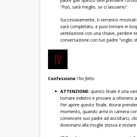
padre (per questo devi prendere l'orolo
“Può, sarà meglio, se ci lasciamo”.
Successivamente, ti verranno mostrati cr
sarà completato, e puoi tornare in loop
ventilazione con una chiave, perdere t
conversazione con tuo padre “voglio sta
Confessione
l'ho fatto
ATTENZIONE:
questo finale è una varia
tornare indietro e provare a ottenere altr
Per aprire questo finale, dovrai prende
momento, quando arrivi in ​​camera con 
convincere suo padre ad ascoltarci, cli
Avvicinarsi alla moglie stessa e iniziar