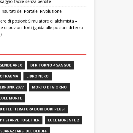
saggio facile senza perdite
i risultati del Portale: Rivoluzione
ere di pozioni: Simulatore di alchimista –
te di pozioni forti (guida alle pozioni di terzo
o)
GENDE APEX
DI RITORNO 4 SANGUE
ROTRAUMA
LIBRO NERO
ERPUNK 2077
MORTO DI GIORNO
LULE MORTE
B DI LETTERATURA DOKI DOKI PLUS!
'T STARVE TOGETHER
LUCE MORENTE 2
 SBARAZZARSI DEL DEBUFF