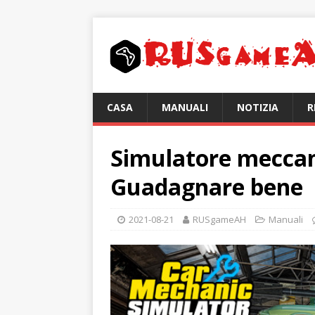
CASA
MANUALI
NOTIZIA
R
Simulatore meccan
Guadagnare bene
2021-08-21
RUSgameAH
Manuali