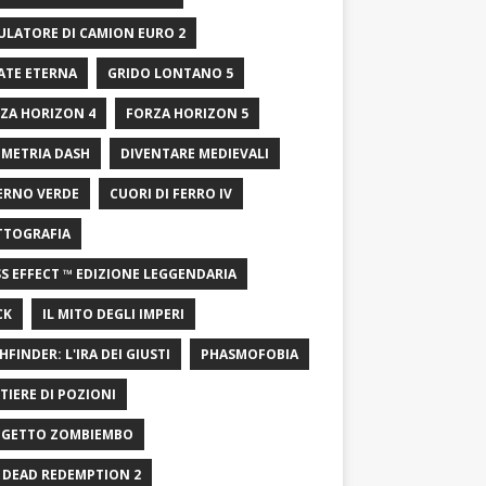
ULATORE DI CAMION EURO 2
ATE ETERNA
GRIDO LONTANO 5
ZA HORIZON 4
FORZA HORIZON 5
METRIA DASH
DIVENTARE MEDIEVALI
ERNO VERDE
CUORI DI FERRO IV
TTOGRAFIA
S EFFECT ™ EDIZIONE LEGGENDARIA
CK
IL MITO DEGLI IMPERI
HFINDER: L'IRA DEI GIUSTI
PHASMOFOBIA
TIERE DI POZIONI
GETTO ZOMBIEMBO
 DEAD REDEMPTION 2