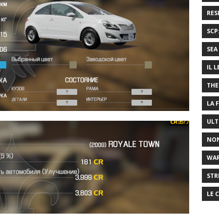
RES
SCP
SEA 
IL 
THE
LA 
ULT
NON
WA
STR
LE 