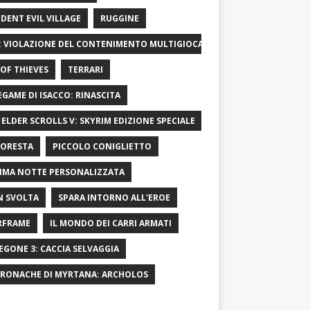
IDENT EVIL VILLAGE
RUGGINE
: VIOLAZIONE DEL CONTENIMENTO MULTIGIOCATORE
OF ​​THIEVES
TERRARI
LEGAME DI ISACCO: RINASCITA
 ELDER SCROLLS V: SKYRIM EDIZIONE SPECIALE
FORESTA
PICCOLO CONIGLIETTO
IMA NOTTE PERSONALIZZATA
 SVOLTA
SPARA INTORNO ALL'EROE
RFRAME
IL MONDO DEI CARRI ARMATI
EGONE 3: CACCIA SELVAGGIA
CRONACHE DI MYRTANA: ARCHOLOS