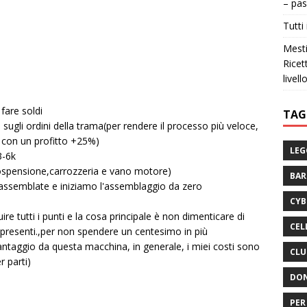
– pas
Tutti 
Mesti
Ricet
livell
fare soldi
TAG
 sugli ordini della trama(per rendere il processo più veloce,
ri con un profitto +25%)
LEG
3-6k
pensione,carrozzeria e vano motore)
BA
assemblate e iniziamo l'assemblaggio da zero
CYB
e tutti i punti e la cosa principale è non dimenticare di
CEL
 se presenti.,per non spendere un centesimo in più
ntaggio da questa macchina, in generale, i miei costi sono
CLU
 parti)
DON
PER