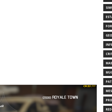
SIM
EST
FOR
GEO
INF
CRI
MAS
MU
PAT
MES
PRO
RED