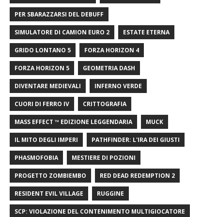
PER SBARAZZARSI DEL DEBUFF
SIMULATORE DI CAMION EURO 2
ESTATE ETERNA
GRIDO LONTANO 5
FORZA HORIZON 4
FORZA HORIZON 5
GEOMETRIA DASH
DIVENTARE MEDIEVALI
INFERNO VERDE
CUORI DI FERRO IV
CRITTOGRAFIA
MASS EFFECT ™ EDIZIONE LEGGENDARIA
MUCK
IL MITO DEGLI IMPERI
PATHFINDER: L'IRA DEI GIUSTI
PHASMOFOBIA
MESTIERE DI POZIONI
PROGETTO ZOMBIEMBO
RED DEAD REDEMPTION 2
RESIDENT EVIL VILLAGE
RUGGINE
SCP: VIOLAZIONE DEL CONTENIMENTO MULTIGIOCATORE