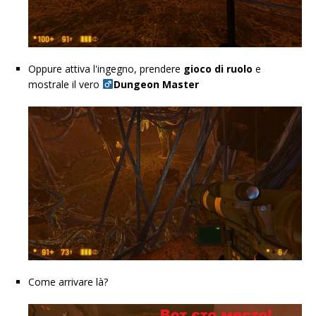
Oppure attiva l'ingegno, prendere
gioco di ruolo
e
mostrale il vero
Dungeon Master
Come arrivare là?