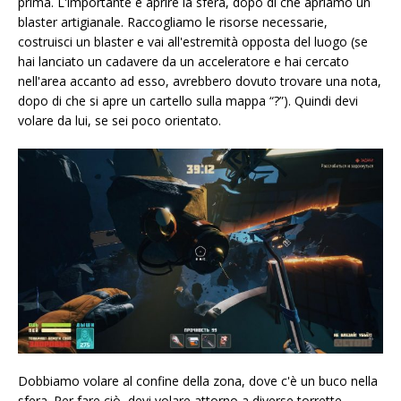
prima. L'importante è aprire la sfera, dopo di che apriamo un
blaster artigianale. Raccogliamo le risorse necessarie,
costruisci un blaster e vai all'estremità opposta del luogo (se
hai lanciato un cadavere da un acceleratore e hai cercato
nell'area accanto ad esso, avrebbero dovuto trovare una nota,
dopo di che si apre un cartello sulla mappa “?”). Quindi devi
volare da lui, se sei poco orientato.
Dobbiamo volare al confine della zona, dove c'è un buco nella
sfera. Per fare ciò, devi volare attorno a diverse torrette..