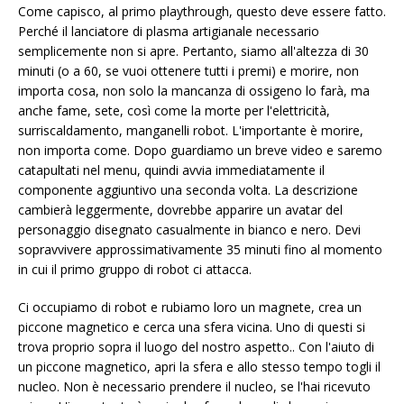
Come capisco, al primo playthrough, questo deve essere fatto.
Perché il lanciatore di plasma artigianale necessario
semplicemente non si apre. Pertanto, siamo all'altezza di 30
minuti (o a 60, se vuoi ottenere tutti i premi) e morire, non
importa cosa, non solo la mancanza di ossigeno lo farà, ma
anche fame, sete, così come la morte per l'elettricità,
surriscaldamento, manganelli robot. L'importante è morire,
non importa come. Dopo guardiamo un breve video e saremo
catapultati nel menu, quindi avvia immediatamente il
componente aggiuntivo una seconda volta. La descrizione
cambierà leggermente, dovrebbe apparire un avatar del
personaggio disegnato casualmente in bianco e nero. Devi
sopravvivere approssimativamente 35 minuti fino al momento
in cui il primo gruppo di robot ci attacca.
Ci occupiamo di robot e rubiamo loro un magnete, crea un
piccone magnetico e cerca una sfera vicina. Uno di questi si
trova proprio sopra il luogo del nostro aspetto.. Con l'aiuto di
un piccone magnetico, apri la sfera e allo stesso tempo togli il
nucleo. Non è necessario prendere il nucleo, se l'hai ricevuto