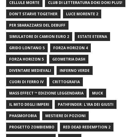
CELLULE MORTE
CLUB DI LETTERATURA DOKI DOKI PLUS!
DON'T STARVE TOGETHER
LUCE MORENTE 2
PER SBARAZZARSI DEL DEBUFF
SIMULATORE DI CAMION EURO 2
ESTATE ETERNA
GRIDO LONTANO 5
FORZA HORIZON 4
FORZA HORIZON 5
GEOMETRIA DASH
DIVENTARE MEDIEVALI
INFERNO VERDE
CUORI DI FERRO IV
CRITTOGRAFIA
MASS EFFECT ™ EDIZIONE LEGGENDARIA
MUCK
IL MITO DEGLI IMPERI
PATHFINDER: L'IRA DEI GIUSTI
PHASMOFOBIA
MESTIERE DI POZIONI
PROGETTO ZOMBIEMBO
RED DEAD REDEMPTION 2