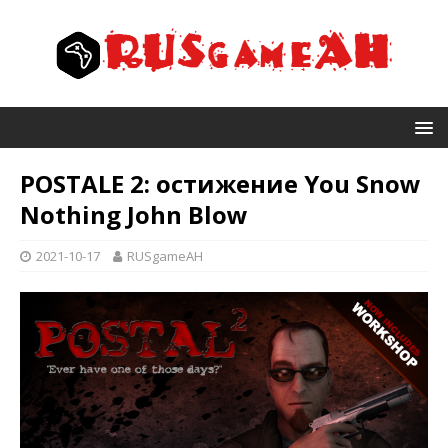
POSTALE 2: остижение You Snow
Nothing John Blow
2021-10-17
RUSgameAH