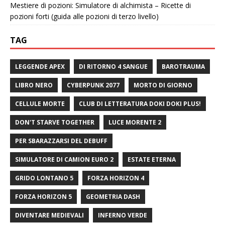
Mestiere di pozioni: Simulatore di alchimista – Ricette di
pozioni forti (guida alle pozioni di terzo livello)
TAG
LEGGENDE APEX
DI RITORNO 4 SANGUE
BAROTRAUMA
LIBRO NERO
CYBERPUNK 2077
MORTO DI GIORNO
CELLULE MORTE
CLUB DI LETTERATURA DOKI DOKI PLUS!
DON'T STARVE TOGETHER
LUCE MORENTE 2
PER SBARAZZARSI DEL DEBUFF
SIMULATORE DI CAMION EURO 2
ESTATE ETERNA
GRIDO LONTANO 5
FORZA HORIZON 4
FORZA HORIZON 5
GEOMETRIA DASH
DIVENTARE MEDIEVALI
INFERNO VERDE