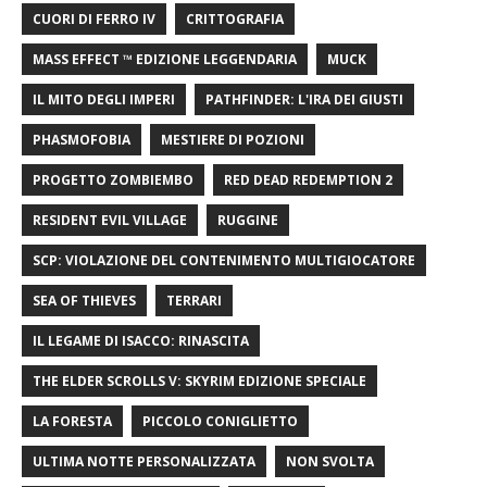
CUORI DI FERRO IV
CRITTOGRAFIA
MASS EFFECT ™ EDIZIONE LEGGENDARIA
MUCK
IL MITO DEGLI IMPERI
PATHFINDER: L'IRA DEI GIUSTI
PHASMOFOBIA
MESTIERE DI POZIONI
PROGETTO ZOMBIEMBO
RED DEAD REDEMPTION 2
RESIDENT EVIL VILLAGE
RUGGINE
SCP: VIOLAZIONE DEL CONTENIMENTO MULTIGIOCATORE
SEA OF ​​THIEVES
TERRARI
IL LEGAME DI ISACCO: RINASCITA
THE ELDER SCROLLS V: SKYRIM EDIZIONE SPECIALE
LA FORESTA
PICCOLO CONIGLIETTO
ULTIMA NOTTE PERSONALIZZATA
NON SVOLTA