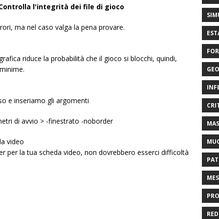
ontrolla l'integrità dei file di gioco
SIM
ori, ma nel caso valga la pena provare.
EST
FOR
fica riduce la probabilità che il gioco si blocchi, quindi,
 minime.
GEO
INF
o e inseriamo gli argomenti
CRI
ri di avvio > -finestrato -noborder
MAS
da video
MU
iver per la tua scheda video, non dovrebbero esserci difficoltà
PAT
MES
PRO
RED