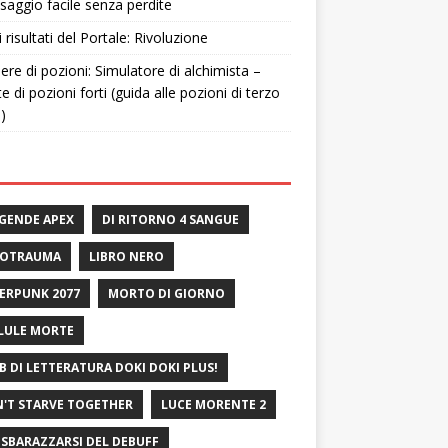
saggio facile senza perdite
i risultati del Portale: Rivoluzione
ere di pozioni: Simulatore di alchimista –
te di pozioni forti (guida alle pozioni di terzo
o)
GENDE APEX
DI RITORNO 4 SANGUE
ROTRAUMA
LIBRO NERO
ERPUNK 2077
MORTO DI GIORNO
LULE MORTE
B DI LETTERATURA DOKI DOKI PLUS!
'T STARVE TOGETHER
LUCE MORENTE 2
 SBARAZZARSI DEL DEBUFF