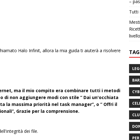
– pas
Tutti 
Mesti
Ricet
livell
hiamato Halo Infinit, allora la mia guida ti aiuterà a risolvere
TAG
LEG
BA
ternet, ma il mio compito era combinare tutti i metodi
CYB
o di non aggiungere modi con stile ” Dai un'occhiata
CEL
sta la massima priorità nel task manager”, o ” Offri il
ionali”, Grazie per la comprensione.
CLU
DON
l'integrità dei file.
PER