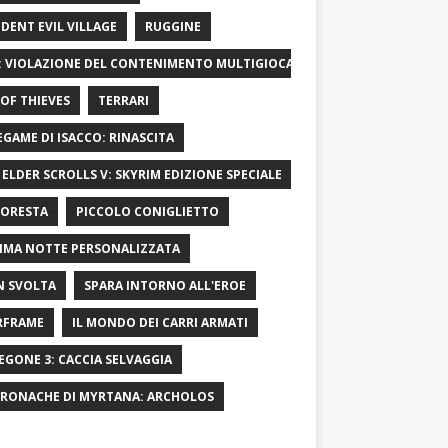
IDENT EVIL VILLAGE
RUGGINE
: VIOLAZIONE DEL CONTENIMENTO MULTIGIOCATORE
OF ​​THIEVES
TERRARI
LEGAME DI ISACCO: RINASCITA
 ELDER SCROLLS V: SKYRIM EDIZIONE SPECIALE
FORESTA
PICCOLO CONIGLIETTO
IMA NOTTE PERSONALIZZATA
 SVOLTA
SPARA INTORNO ALL'EROE
RFRAME
IL MONDO DEI CARRI ARMATI
EGONE 3: CACCIA SELVAGGIA
CRONACHE DI MYRTANA: ARCHOLOS