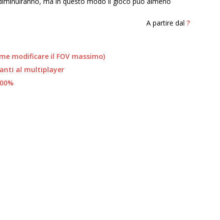
i diminuiranno, ma in questo modo il gioco può almeno
A partire dal
?
ome modificare il FOV massimo)
ianti al multiplayer
 100%