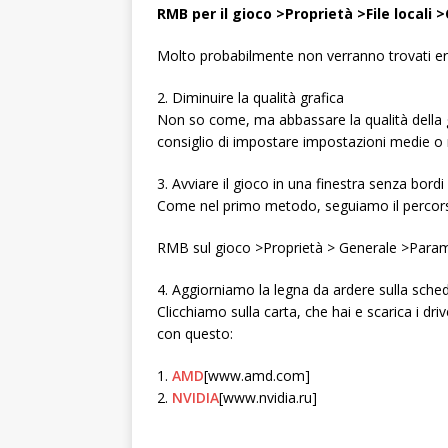
RMB per il gioco >Proprietà >File locali >C
Molto probabilmente non verranno trovati err
2. Diminuire la qualità grafica
Non so come, ma abbassare la qualità della gra
consiglio di impostare impostazioni medie o
3. Avviare il gioco in una finestra senza bordi
Come nel primo metodo, seguiamo il percors
RMB sul gioco >Proprietà > Generale >Paramet
4. Aggiorniamo la legna da ardere sulla sche
Clicchiamo sulla carta, che hai e scarica i dr
con questo:
1.
AMD
[www.amd.com]
2.
NVIDIA
[www.nvidia.ru]