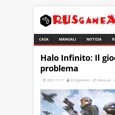
CASA
MANUALI
NOTIZIA
R
Halo Infinito: Il gi
problema
2021-11-17
RUSgameAH
Manuali