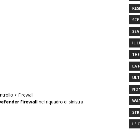
RES
SCP
SEA 
IL 
THE
LA 
ULT
NON
ntrollo > Firewall
WA
Defender Firewall
nel riquadro di sinistra
STR
LE 