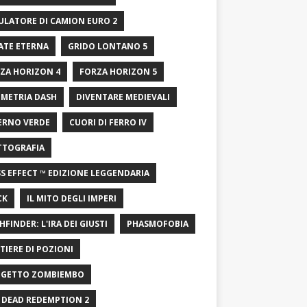
ULATORE DI CAMION EURO 2
ATE ETERNA
GRIDO LONTANO 5
ZA HORIZON 4
FORZA HORIZON 5
METRIA DASH
DIVENTARE MEDIEVALI
ERNO VERDE
CUORI DI FERRO IV
TTOGRAFIA
S EFFECT ™ EDIZIONE LEGGENDARIA
CK
IL MITO DEGLI IMPERI
HFINDER: L'IRA DEI GIUSTI
PHASMOFOBIA
TIERE DI POZIONI
GETTO ZOMBIEMBO
 DEAD REDEMPTION 2