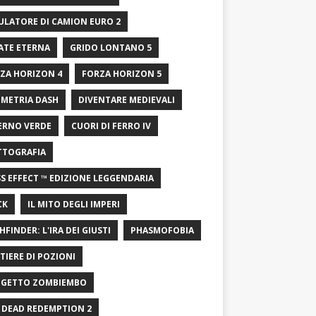
ULATORE DI CAMION EURO 2
ATE ETERNA
GRIDO LONTANO 5
ZA HORIZON 4
FORZA HORIZON 5
METRIA DASH
DIVENTARE MEDIEVALI
ERNO VERDE
CUORI DI FERRO IV
TTOGRAFIA
S EFFECT ™ EDIZIONE LEGGENDARIA
CK
IL MITO DEGLI IMPERI
HFINDER: L'IRA DEI GIUSTI
PHASMOFOBIA
TIERE DI POZIONI
GETTO ZOMBIEMBO
 DEAD REDEMPTION 2