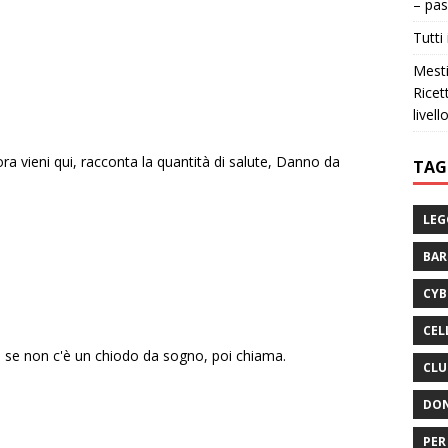
– pas
Tutti 
Mesti
Ricet
livell
ora vieni qui, racconta la quantità di salute, Danno da
TAG
LEG
BA
CYB
CEL
e, se non c'è un chiodo da sogno, poi chiama.
CLU
DON
PER