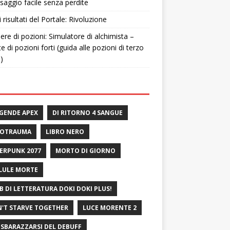
saggio facile senza perdite
i risultati del Portale: Rivoluzione
ere di pozioni: Simulatore di alchimista –
te di pozioni forti (guida alle pozioni di terzo
o)
GENDE APEX
DI RITORNO 4 SANGUE
ROTRAUMA
LIBRO NERO
ERPUNK 2077
MORTO DI GIORNO
LULE MORTE
B DI LETTERATURA DOKI DOKI PLUS!
'T STARVE TOGETHER
LUCE MORENTE 2
 SBARAZZARSI DEL DEBUFF