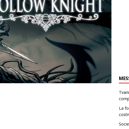
MES
Tvari
comp
La fo
costr
Socie