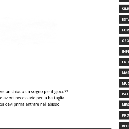
SIM
EST
FOR
GEO
INF
CRI
MAS
MU
e un chiodo da sogno per il gioco??
PAT
e azioni necessarie per la battaglia.
ui devi prima entrare nell'abisso.
MES
PRO
RED