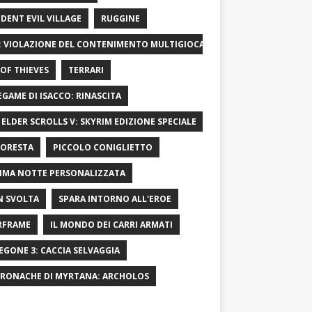
IDENT EVIL VILLAGE
RUGGINE
: VIOLAZIONE DEL CONTENIMENTO MULTIGIOCATORE
OF ​​THIEVES
TERRARI
LEGAME DI ISACCO: RINASCITA
 ELDER SCROLLS V: SKYRIM EDIZIONE SPECIALE
FORESTA
PICCOLO CONIGLIETTO
IMA NOTTE PERSONALIZZATA
 SVOLTA
SPARA INTORNO ALL'EROE
RFRAME
IL MONDO DEI CARRI ARMATI
EGONE 3: CACCIA SELVAGGIA
CRONACHE DI MYRTANA: ARCHOLOS