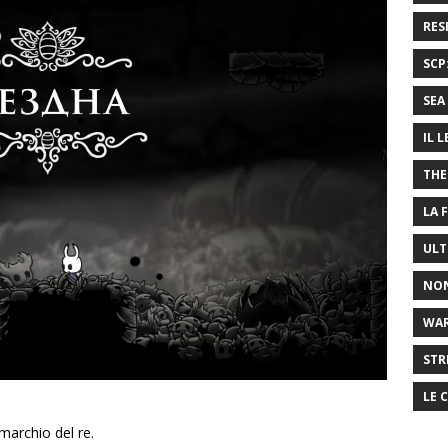
RES
SCP
SEA 
IL 
THE
LA 
ULT
NON
WA
STR
LE 
marchio del re.