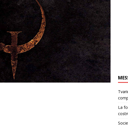
MES
Tvari
comp
La fo
costr
Socie