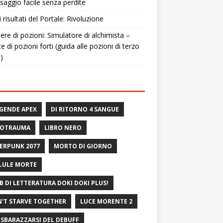
saggio facile senza perdite
i risultati del Portale: Rivoluzione
ere di pozioni: Simulatore di alchimista –
te di pozioni forti (guida alle pozioni di terzo
o)
GENDE APEX
DI RITORNO 4 SANGUE
ROTRAUMA
LIBRO NERO
ERPUNK 2077
MORTO DI GIORNO
LULE MORTE
B DI LETTERATURA DOKI DOKI PLUS!
'T STARVE TOGETHER
LUCE MORENTE 2
 SBARAZZARSI DEL DEBUFF