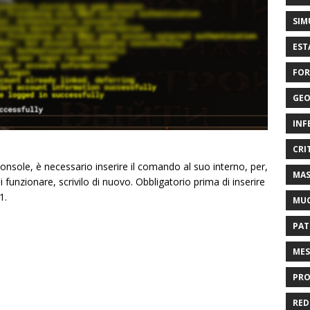
SIM
EST
FOR
GEO
INF
CRI
console, è necessario inserire il comando al suo interno, per,
MAS
unzionare, scrivilo di nuovo. Obbligatorio prima di inserire
1.
MU
PAT
MES
PRO
RED