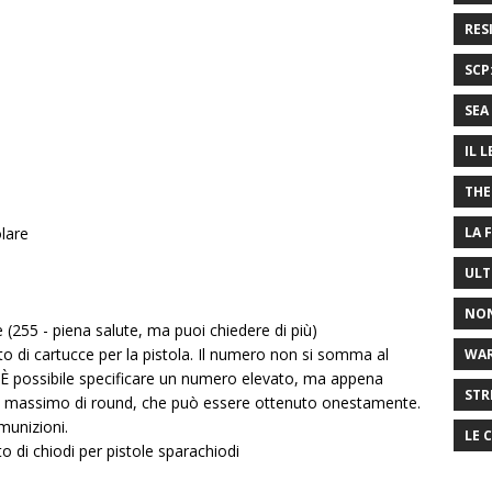
RES
SCP
SEA 
IL 
THE
olare
LA 
ULT
NON
e (255 - piena salute, ma puoi chiedere di più)
to di cartucce per la pistola. Il numero non si somma al
WA
. È possibile specificare un numero elevato, ma appena
STR
mero massimo di round, che può essere ottenuto onestamente.
munizioni.
LE 
o di chiodi per pistole sparachiodi