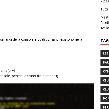
– pas
Tutti 
Mesti
Ricet
livell
 comandi della console e quali comandi esistono nella
TAG
LEG
BA
sante(o ~)
CYB
onsole, perché. c'erano file personali)
CEL
CLU
DON
PER