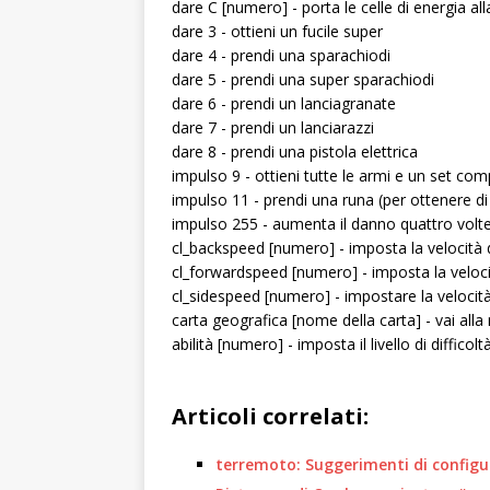
dare C [numero] - porta le celle di energia alla
dare 3 - ottieni un fucile super
dare 4 - prendi una sparachiodi
dare 5 - prendi una super sparachiodi
dare 6 - prendi un lanciagranate
dare 7 - prendi un lanciarazzi
dare 8 - prendi una pistola elettrica
impulso 9 - ottieni tutte le armi e un set com
impulso 11 - prendi una runa (per ottenere di 
impulso 255 - aumenta il danno quattro volt
cl_backspeed [numero] - imposta la velocità d
cl_forwardspeed [numero] - imposta la velocit
cl_sidespeed [numero] - impostare la velocit
carta geografica [nome della carta] - vai 
abilità [numero] - imposta il livello di difficolt
Articoli correlati:
terremoto: Suggerimenti di configur