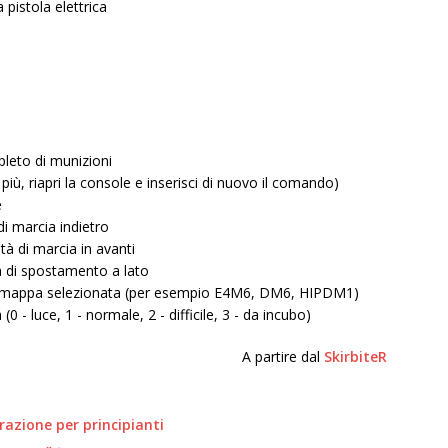
 pistola elettrica
pleto di munizioni
più, riapri la console e inserisci di nuovo il comando)
e
i marcia indietro
à di marcia in avanti
à di spostamento a lato
alla mappa selezionata (per esempio E4M6, DM6, HIPDM1)
à (0 - luce, 1 - normale, 2 - difficile, 3 - da incubo)
A partire dal
SkirbiteR
azione per principianti