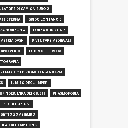
ULATORE DI CAMION EURO 2
ATE ETERNA
GRIDO LONTANO 5
ZA HORIZON 4
FORZA HORIZON 5
METRIA DASH
DIVENTARE MEDIEVALI
ERNO VERDE
CUORI DI FERRO IV
TTOGRAFIA
S EFFECT ™ EDIZIONE LEGGENDARIA
CK
IL MITO DEGLI IMPERI
HFINDER: L'IRA DEI GIUSTI
PHASMOFOBIA
TIERE DI POZIONI
GETTO ZOMBIEMBO
 DEAD REDEMPTION 2