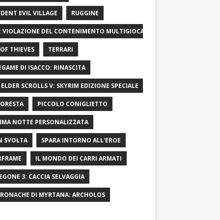
IDENT EVIL VILLAGE
RUGGINE
: VIOLAZIONE DEL CONTENIMENTO MULTIGIOCATORE
OF ​​THIEVES
TERRARI
LEGAME DI ISACCO: RINASCITA
 ELDER SCROLLS V: SKYRIM EDIZIONE SPECIALE
FORESTA
PICCOLO CONIGLIETTO
IMA NOTTE PERSONALIZZATA
 SVOLTA
SPARA INTORNO ALL'EROE
RFRAME
IL MONDO DEI CARRI ARMATI
EGONE 3: CACCIA SELVAGGIA
CRONACHE DI MYRTANA: ARCHOLOS