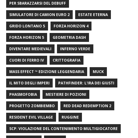
PER SBARAZZARSI DEL DEBUFF
SIMULATORE DI CAMION EURO 2
ESTATE ETERNA
GRIDO LONTANO 5
FORZA HORIZON 4
FORZA HORIZON 5
GEOMETRIA DASH
DIVENTARE MEDIEVALI
INFERNO VERDE
CUORI DI FERRO IV
CRITTOGRAFIA
MASS EFFECT ™ EDIZIONE LEGGENDARIA
MUCK
IL MITO DEGLI IMPERI
PATHFINDER: L'IRA DEI GIUSTI
PHASMOFOBIA
MESTIERE DI POZIONI
PROGETTO ZOMBIEMBO
RED DEAD REDEMPTION 2
RESIDENT EVIL VILLAGE
RUGGINE
SCP: VIOLAZIONE DEL CONTENIMENTO MULTIGIOCATORE