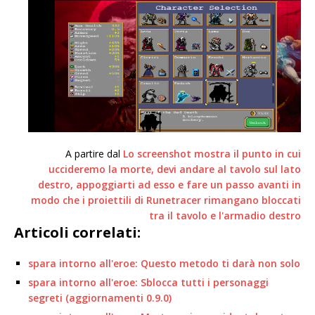
A partire dal
Lo screenshot mostra il punto in cui
uccideremo la morte, devi andare al tavolo sul lato
destro, appoggiarti ad esso e fare un passo avanti in
modo che i proiettili di Runetracer rimangano bloccati
tra il tavolo e l'armadio destro
Articoli correlati:
spara intorno all'eroe: Questo metodo ti darà non solo
spara intorno all'eroe: Sblocca tutti i personaggi
segreti (aggiornamenti 0.9.0)