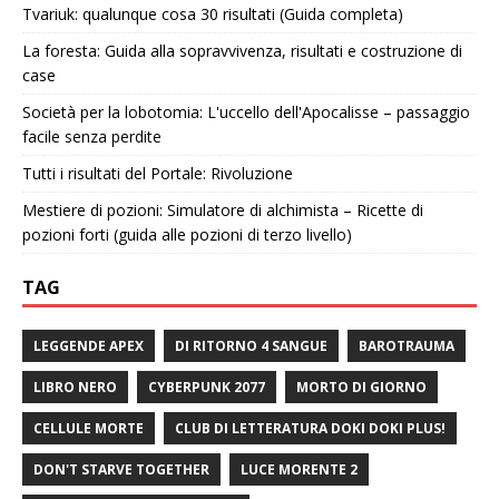
Tvariuk: qualunque cosa 30 risultati (Guida completa)
La foresta: Guida alla sopravvivenza, risultati e costruzione di
case
Società per la lobotomia: L'uccello dell'Apocalisse – passaggio
facile senza perdite
Tutti i risultati del Portale: Rivoluzione
Mestiere di pozioni: Simulatore di alchimista – Ricette di
pozioni forti (guida alle pozioni di terzo livello)
TAG
LEGGENDE APEX
DI RITORNO 4 SANGUE
BAROTRAUMA
LIBRO NERO
CYBERPUNK 2077
MORTO DI GIORNO
CELLULE MORTE
CLUB DI LETTERATURA DOKI DOKI PLUS!
DON'T STARVE TOGETHER
LUCE MORENTE 2