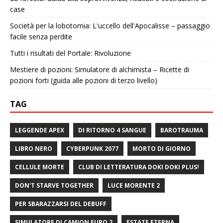
case
Società per la lobotomia: L'uccello dell'Apocalisse – passaggio
facile senza perdite
Tutti i risultati del Portale: Rivoluzione
Mestiere di pozioni: Simulatore di alchimista – Ricette di
pozioni forti (guida alle pozioni di terzo livello)
TAG
LEGGENDE APEX
DI RITORNO 4 SANGUE
BAROTRAUMA
LIBRO NERO
CYBERPUNK 2077
MORTO DI GIORNO
CELLULE MORTE
CLUB DI LETTERATURA DOKI DOKI PLUS!
DON'T STARVE TOGETHER
LUCE MORENTE 2
PER SBARAZZARSI DEL DEBUFF
SIMULATORE DI CAMION EURO 2
ESTATE ETERNA