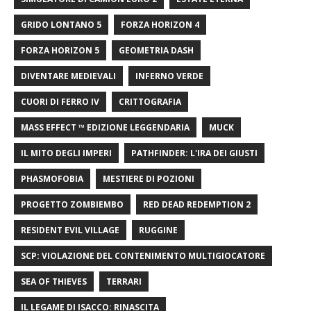
GRIDO LONTANO 5
FORZA HORIZON 4
FORZA HORIZON 5
GEOMETRIA DASH
DIVENTARE MEDIEVALI
INFERNO VERDE
CUORI DI FERRO IV
CRITTOGRAFIA
MASS EFFECT ™ EDIZIONE LEGGENDARIA
MUCK
IL MITO DEGLI IMPERI
PATHFINDER: L'IRA DEI GIUSTI
PHASMOFOBIA
MESTIERE DI POZIONI
PROGETTO ZOMBIEMBO
RED DEAD REDEMPTION 2
RESIDENT EVIL VILLAGE
RUGGINE
SCP: VIOLAZIONE DEL CONTENIMENTO MULTIGIOCATORE
SEA OF ​​THIEVES
TERRARI
IL LEGAME DI ISACCO: RINASCITA