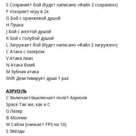
S Сохраняет бой (будет написано «Файл 2 сохранён»)
F Ускоряет игру в 2x
G Бой с оранжевой душой
H Пушка
J Бой с жёлтой душой
K Бой с голубой душой
L Загружает бой (будет написано «Файл 2 загружен»)
C Атака с лазером
V Атака лиан
N Атака бомб
M Зубная атака
Shift Деактивирует души 1 раз
АЗРИЭЛЬ
C Включает/выключает полёт Азриэля
Space Так же, как и C
G Лазер
B Молнии
W Сабли (снижает FPS на 10)
S Звёзды