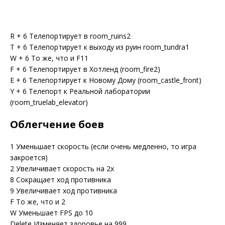
R + 6 Телепортирует в room_ruins2
T + 6 Телепортирует к выходу из руин room_tundra1
W + 6 То же, что и F11
F + 6 Телепортирует в Хотленд (room_fire2)
E + 6 Телепортирует к Новому Дому (room_castle_front)
Y + 6 Телепорт к Реальной лаборатории
(room_truelab_elevator)
Облегчение боев
1 Уменьшает скорость (если очень медленно, то игра
закроется)
2 Увеличивает скорость на 2х
8 Сокращает ход противника
9 Увеличивает ход противника
F То же, что и 2
W Уменьшает FPS до 10
Delete Изменяет здоровье на 999