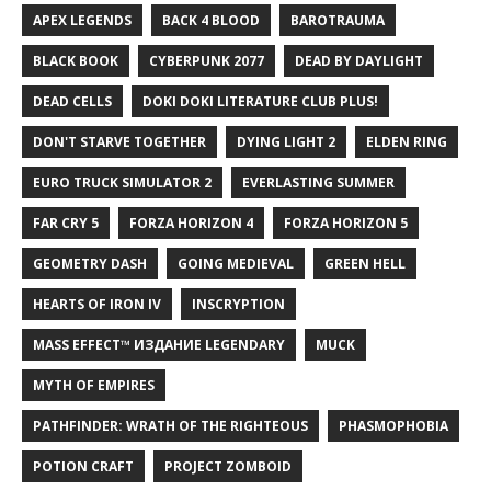
APEX LEGENDS
BACK 4 BLOOD
BAROTRAUMA
BLACK BOOK
CYBERPUNK 2077
DEAD BY DAYLIGHT
DEAD CELLS
DOKI DOKI LITERATURE CLUB PLUS!
DON'T STARVE TOGETHER
DYING LIGHT 2
ELDEN RING
EURO TRUCK SIMULATOR 2
EVERLASTING SUMMER
FAR CRY 5
FORZA HORIZON 4
FORZA HORIZON 5
GEOMETRY DASH
GOING MEDIEVAL
GREEN HELL
HEARTS OF IRON IV
INSCRYPTION
MASS EFFECT™ ИЗДАНИЕ LEGENDARY
MUCK
MYTH OF EMPIRES
PATHFINDER: WRATH OF THE RIGHTEOUS
PHASMOPHOBIA
POTION CRAFT
PROJECT ZOMBOID