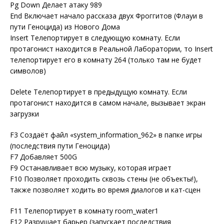
Pg Down Делает атаку 989
End Включает начало рассказа двух Фроггитов (Флауи в
пути Геноцида) из Нового Дома
Insert Телепортирует в следующую комнату. Если
протагонист находится в Реальной Лаборатории, то Insert
телепортирует его в комнату 264 (только там не будет
символов)
Delete Телепортирует в предыдущую комнату. Если
протагонист находится в самом начале, вызывает экран
загрузки
F3 Создаёт файл «system_information_962» в папке игры
(последствия пути Геноцида)
F7 Добавляет 500G
F9 Останавливает всю музыку, которая играет
F10 Позволяет проходить сквозь стены (не объекты!),
также позволяет ходить во время диалогов и кат-сцен
F11 Телепортирует в комнату room_water1
F12 Разрушает барьер (запускает последствия