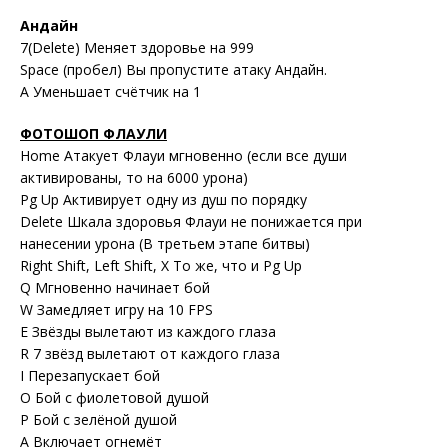
Андайн
7(Delete) Меняет здоровье на 999
Space (пробел) Вы пропустите атаку Андайн.
A Уменьшает счётчик на 1
ФОТОШОП ФЛАУЛИ
Home Атакует Флауи мгновенно (если все души
активированы, то на 6000 урона)
Pg Up Активирует одну из душ по порядку
Delete Шкала здоровья Флауи не понижается при
нанесении урона (В третьем этапе битвы)
Right Shift, Left Shift, X То же, что и Pg Up
Q Мгновенно начинает бой
W Замедляет игру на 10 FPS
E Звёзды вылетают из каждого глаза
R 7 звёзд вылетают от каждого глаза
I Перезапускает бой
O Бой с фиолетовой душой
P Бой с зелёной душой
A Включает огнемёт