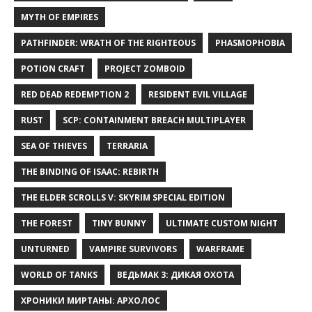
MYTH OF EMPIRES
PATHFINDER: WRATH OF THE RIGHTEOUS
PHASMOPHOBIA
POTION CRAFT
PROJECT ZOMBOID
RED DEAD REDEMPTION 2
RESIDENT EVIL VILLAGE
RUST
SCP: CONTAINMENT BREACH MULTIPLAYER
SEA OF THIEVES
TERRARIA
THE BINDING OF ISAAC: REBIRTH
THE ELDER SCROLLS V: SKYRIM SPECIAL EDITION
THE FOREST
TINY BUNNY
ULTIMATE CUSTOM NIGHT
UNTURNED
VAMPIRE SURVIVORS
WARFRAME
WORLD OF TANKS
ВЕДЬМАК 3: ДИКАЯ ОХОТА
ХРОНИКИ МИРТАНЫ: АРХОЛОС