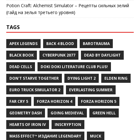
Potion Craft: Alchemist Simulator – Рецепты сильных зелий
(гайд на зелья третьего уровня)
TAGS
APEX LEGENDS
BACK 4 BLOOD
BAROTRAUMA
BLACK BOOK
CYBERPUNK 2077
DEAD BY DAYLIGHT
DEAD CELLS
DOKI DOKI LITERATURE CLUB PLUS!
DON'T STARVE TOGETHER
DYING LIGHT 2
ELDEN RING
EURO TRUCK SIMULATOR 2
EVERLASTING SUMMER
FAR CRY 5
FORZA HORIZON 4
FORZA HORIZON 5
GEOMETRY DASH
GOING MEDIEVAL
GREEN HELL
HEARTS OF IRON IV
INSCRYPTION
MASS EFFECT™ ИЗДАНИЕ LEGENDARY
MUCK