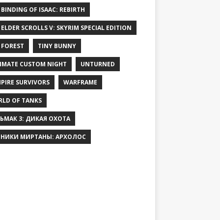
 BINDING OF ISAAC: REBIRTH
 ELDER SCROLLS V: SKYRIM SPECIAL EDITION
 FOREST
TINY BUNNY
IMATE CUSTOM NIGHT
UNTURNED
PIRE SURVIVORS
WARFRAME
LD OF TANKS
ЬМАК 3: ДИКАЯ ОХОТА
НИКИ МИРТАНЫ: АРХОЛОС