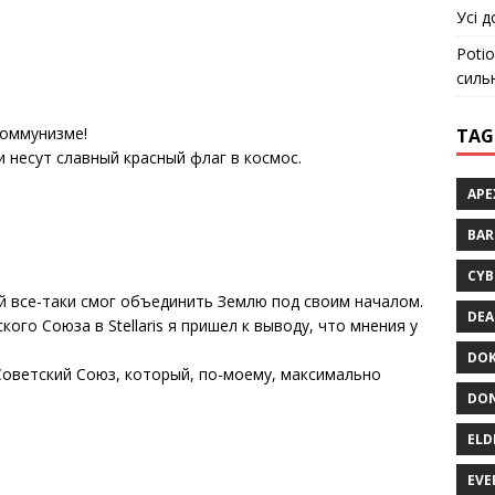
Усі д
Potio
силь
коммунизме!
TAG
 несут славный красный флаг в космос.
APE
BA
CYB
й все-таки смог объединить Землю под своим началом.
DEA
ого Союза в Stellaris я пришел к выводу, что мнения у
DOK
Советский Союз, который, по-моему, максимально
DON
ELD
EVE