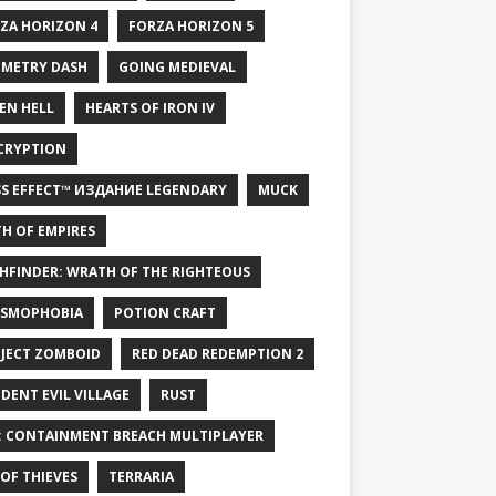
ZA HORIZON 4
FORZA HORIZON 5
METRY DASH
GOING MEDIEVAL
EN HELL
HEARTS OF IRON IV
CRYPTION
S EFFECT™ ИЗДАНИЕ LEGENDARY
MUCK
H OF EMPIRES
HFINDER: WRATH OF THE RIGHTEOUS
SMOPHOBIA
POTION CRAFT
JECT ZOMBOID
RED DEAD REDEMPTION 2
IDENT EVIL VILLAGE
RUST
: CONTAINMENT BREACH MULTIPLAYER
 OF THIEVES
TERRARIA