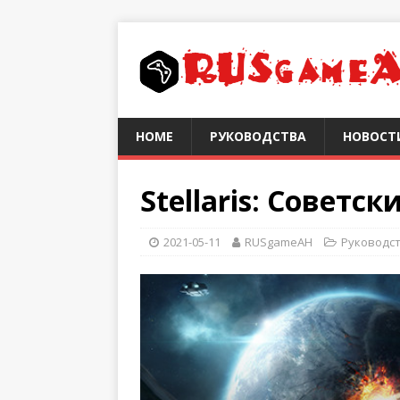
HOME
РУКОВОДСТВА
НОВОСТ
Stellaris: Советс
2021-05-11
RUSgameAH
Руководс