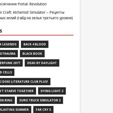
осягнення Portal: Revolution
n Craft: Alchemist Simulator – Рецепты
ных зелий (гайд на зелья третьего уровня)
S
X LEGENDS
BACK 4 BLOOD
ROTRAUMA
BLACK BOOK
ERPUNK 2077
DEAD BY DAYLIGHT
D CELLS
I DOKI LITERATURE CLUB PLUS!
'T STARVE TOGETHER
DYING LIGHT 2
EN RING
EURO TRUCK SIMULATOR 2
RLASTING SUMMER
FAR CRY 5