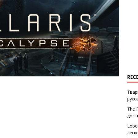
REC
Твар
руко
The 
дост
Lobo
легк