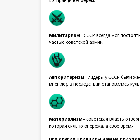
Из Принципов берем:
Милитаризм
– СССР всегда мог постоят
частью советской армии.
Авторитаризм
– лидеры у СССР были же
мнению), в последствии становились кул
Материализм
– советская власть отверг
которая сильно опережала свое время.
Все другие Принципы нам не подход