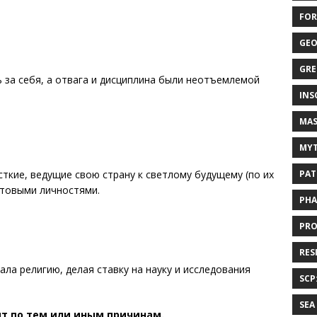
FOR
GEO
GRE
ь за себя, а отвага и дисциплина были неотъемлемой
INS
MAS
MYT
сткие, ведущие свою страну к светлому будущему (по их
PAT
ьтовыми личностями.
PHA
PRO
RES
ала религию, делая ставку на науку и исследования
SCP
SEA
ят по тем или иным причинам.