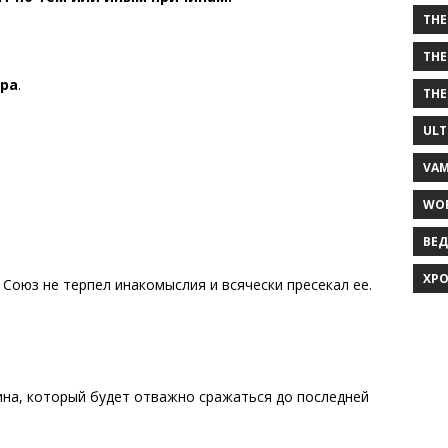
THE
THE
ра
.
THE
ULT
VAM
WOR
ВЕД
ХРО
 Союз не терпел инакомыслия и всячески пресекал еe.
ина, который будет отважно сражаться до последней