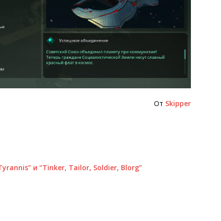
От
Skipper
rannis” и “Tinker, Tailor, Soldier, Blorg”