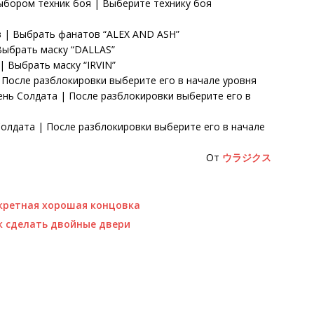
выбором техник боя | Выберите технику боя
в | Выбрать фанатов “ALEX AND ASH”
Выбрать маску “DALLAS”
| Выбрать маску “IRVIN”
 После разблокировки выберите его в начале уровня
ень Солдата | После разблокировки выберите его в
олдата | После разблокировки выберите его в начале
От
ウラジクス
екретная хорошая концовка
ак сделать двойные двери