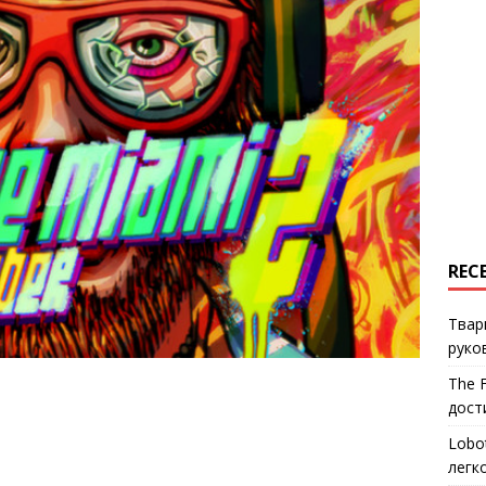
REC
Твар
руко
The 
дост
Lobo
легк