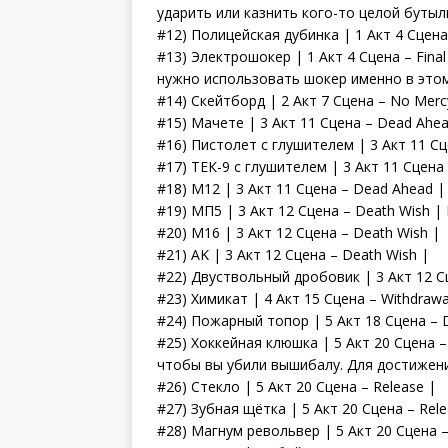
ударить или казнить кого-то целой бутыл
#12) Полицейская дубинка | 1 Акт 4 Сцена 
#13) Электрошокер | 1 Акт 4 Сцена – Fina
нужно использовать шокер именно в это
#14) Скейтборд | 2 Акт 7 Сцена – No Merc
#15) Мачете | 3 Акт 11 Сцена – Dead Ahea
#16) Пистолет с глушителем | 3 Акт 11 С
#17) ТЕК-9 с глушителем | 3 Акт 11 Сцена
#18) M12 | 3 Акт 11 Сцена – Dead Ahead |
#19) МП5 | 3 Акт 12 Сцена – Death Wish 
#20) M16 | 3 Акт 12 Сцена – Death Wish |
#21) AK | 3 Акт 12 Сцена – Death Wish |
#22) Двуствольный дробовик | 3 Акт 12 С
#23) Химикат | 4 Акт 15 Сцена – Withdrawa
#24) Пожарный топор | 5 Акт 18 Сцена – D
#25) Хоккейная клюшка | 5 Акт 20 Сцена 
чтобы вы убили вышибалу. Для достижени
#26) Стекло | 5 Акт 20 Сцена – Release |
#27) Зубная щётка | 5 Акт 20 Сцена – Rele
#28) Магнум револьвер | 5 Акт 20 Сцена –