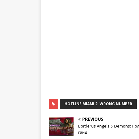
HOTLINE MIAMI 2: WRONG NUMBER
PREVIOUS
Borderus Angels & Demons: По
гайд