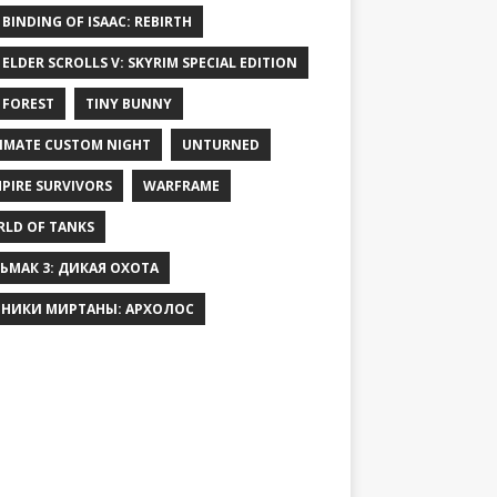
 BINDING OF ISAAC: REBIRTH
 ELDER SCROLLS V: SKYRIM SPECIAL EDITION
 FOREST
TINY BUNNY
IMATE CUSTOM NIGHT
UNTURNED
PIRE SURVIVORS
WARFRAME
LD OF TANKS
ЬМАК 3: ДИКАЯ ОХОТА
НИКИ МИРТАНЫ: АРХОЛОС