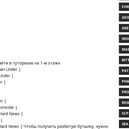
FOR
GEO
GRE
INS
MAS
MYT
айти в туториале на 1-м этаже
wn Under |
PAT
Under |
PHA
r |
PRO
er |
RES
omicide |
Hard News |
SCP
 |
SEA
 Hard News | Чтобы получить разбитую бутылку, нужно