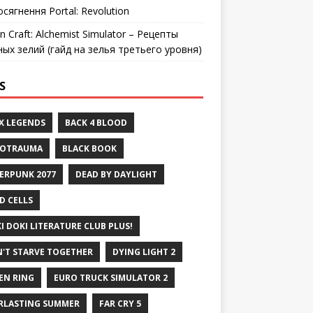
осягнення Portal: Revolution
n Craft: Alchemist Simulator – Рецепты
ных зелий (гайд на зелья третьего уровня)
S
X LEGENDS
BACK 4 BLOOD
ROTRAUMA
BLACK BOOK
ERPUNK 2077
DEAD BY DAYLIGHT
D CELLS
I DOKI LITERATURE CLUB PLUS!
'T STARVE TOGETHER
DYING LIGHT 2
EN RING
EURO TRUCK SIMULATOR 2
RLASTING SUMMER
FAR CRY 5