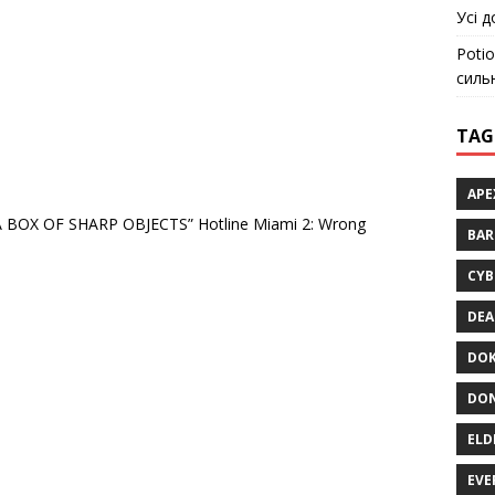
Усі д
Potio
силь
TAG
APE
 BOX OF SHARP OBJECTS” Hotline Miami 2: Wrong
BA
CYB
DEA
DOK
DON
ELD
EVE