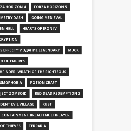
ZA HORIZON 4
FORZA HORIZON 5
METRY DASH
GOING MEDIEVAL
EN HELL
HEARTS OF IRON IV
CRYPTION
S EFFECT™ ИЗДАНИЕ LEGENDARY
MUCK
H OF EMPIRES
HFINDER: WRATH OF THE RIGHTEOUS
SMOPHOBIA
POTION CRAFT
JECT ZOMBOID
RED DEAD REDEMPTION 2
IDENT EVIL VILLAGE
RUST
: CONTAINMENT BREACH MULTIPLAYER
 OF THIEVES
TERRARIA