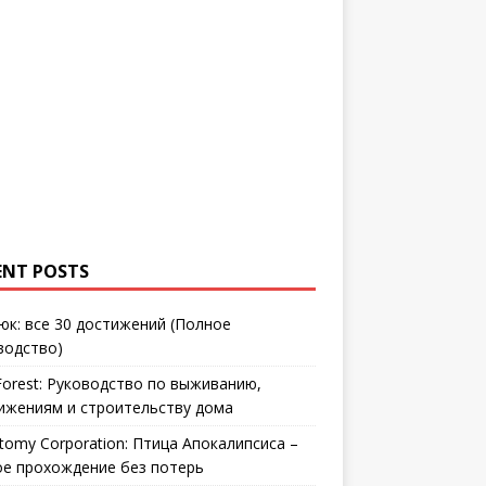
ENT POSTS
юк: все 30 достижений (Полное
водство)
Forest: Руководство по выживанию,
ижениям и строительству дома
tomy Corporation: Птица Апокалипсиса –
ое прохождение без потерь