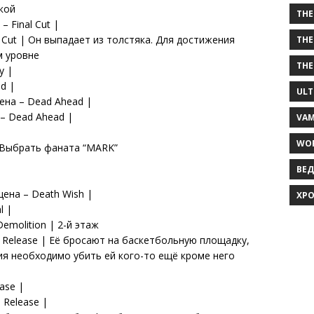
кой
THE
– Final Cut |
l Cut | Он выпадает из толстяка. Для достижения
THE
м уровне
THE
y |
d |
ULT
цена – Dead Ahead |
 – Dead Ahead |
VAM
WOR
| Выбрать фаната “MARK”
ВЕД
цена – Death Wish |
ХРО
l |
emolition | 2-й этаж
– Release | Её бросают на баскетбольную площадку,
я необходимо убить ей кого-то ещё кроме него
ase |
 Release |