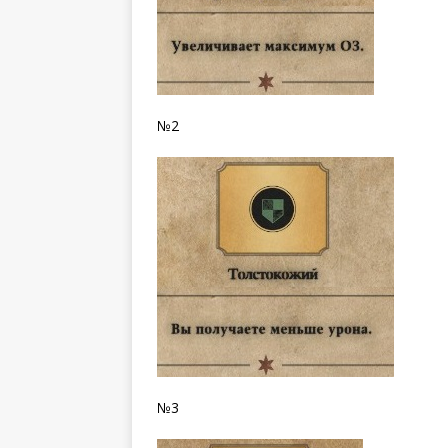
№2
№3