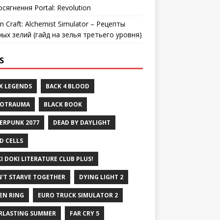
осягнення Portal: Revolution
n Craft: Alchemist Simulator – Рецепты
ных зелий (гайд на зелья третьего уровня)
S
X LEGENDS
BACK 4 BLOOD
ROTRAUMA
BLACK BOOK
ERPUNK 2077
DEAD BY DAYLIGHT
D CELLS
I DOKI LITERATURE CLUB PLUS!
'T STARVE TOGETHER
DYING LIGHT 2
EN RING
EURO TRUCK SIMULATOR 2
RLASTING SUMMER
FAR CRY 5