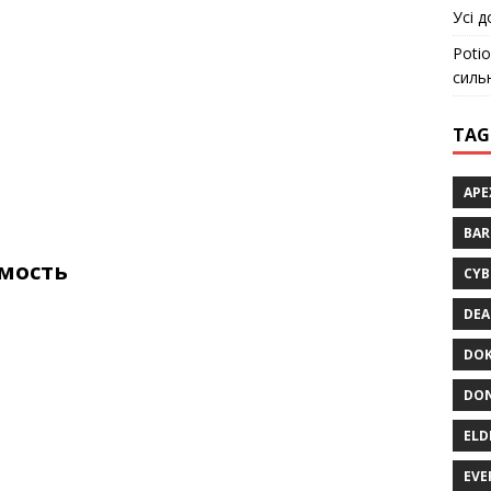
Усі д
Potio
силь
TAG
APE
BA
мость
CYB
DEA
DOK
DON
ELD
EVE