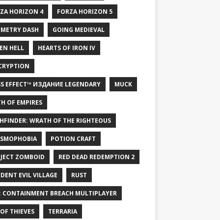
ZA HORIZON 4
FORZA HORIZON 5
METRY DASH
GOING MEDIEVAL
EN HELL
HEARTS OF IRON IV
CRYPTION
S EFFECT™ ИЗДАНИЕ LEGENDARY
MUCK
H OF EMPIRES
HFINDER: WRATH OF THE RIGHTEOUS
SMOPHOBIA
POTION CRAFT
JECT ZOMBOID
RED DEAD REDEMPTION 2
IDENT EVIL VILLAGE
RUST
: CONTAINMENT BREACH MULTIPLAYER
 OF THIEVES
TERRARIA