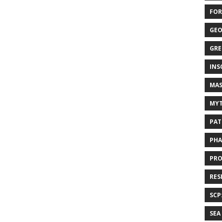
FOR
GEO
GRE
INS
MAS
MYT
PAT
PHA
PRO
RES
SCP
SEA