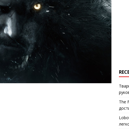
REC
Твар
руко
The 
дост
Lobo
легк