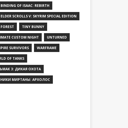
 BINDING OF ISAAC: REBIRTH
 ELDER SCROLLS V: SKYRIM SPECIAL EDITION
 FOREST
TINY BUNNY
IMATE CUSTOM NIGHT
UNTURNED
PIRE SURVIVORS
WARFRAME
LD OF TANKS
ЬМАК 3: ДИКАЯ ОХОТА
НИКИ МИРТАНЫ: АРХОЛОС