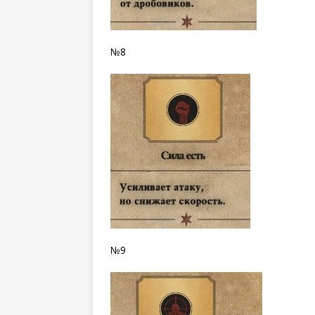
№8
№9