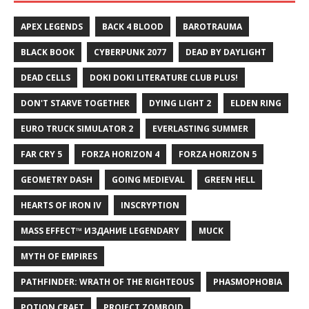
APEX LEGENDS
BACK 4 BLOOD
BAROTRAUMA
BLACK BOOK
CYBERPUNK 2077
DEAD BY DAYLIGHT
DEAD CELLS
DOKI DOKI LITERATURE CLUB PLUS!
DON'T STARVE TOGETHER
DYING LIGHT 2
ELDEN RING
EURO TRUCK SIMULATOR 2
EVERLASTING SUMMER
FAR CRY 5
FORZA HORIZON 4
FORZA HORIZON 5
GEOMETRY DASH
GOING MEDIEVAL
GREEN HELL
HEARTS OF IRON IV
INSCRYPTION
MASS EFFECT™ ИЗДАНИЕ LEGENDARY
MUCK
MYTH OF EMPIRES
PATHFINDER: WRATH OF THE RIGHTEOUS
PHASMOPHOBIA
POTION CRAFT
PROJECT ZOMBOID