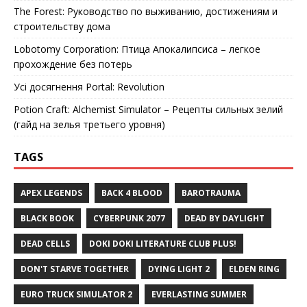
The Forest: Руководство по выживанию, достижениям и
строительству дома
Lobotomy Corporation: Птица Апокалипсиса – легкое
прохождение без потерь
Усі досягнення Portal: Revolution
Potion Craft: Alchemist Simulator – Рецепты сильных зелий
(гайд на зелья третьего уровня)
TAGS
APEX LEGENDS
BACK 4 BLOOD
BAROTRAUMA
BLACK BOOK
CYBERPUNK 2077
DEAD BY DAYLIGHT
DEAD CELLS
DOKI DOKI LITERATURE CLUB PLUS!
DON'T STARVE TOGETHER
DYING LIGHT 2
ELDEN RING
EURO TRUCK SIMULATOR 2
EVERLASTING SUMMER