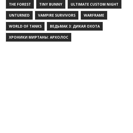
THE FOREST
TINY BUNNY
ULTIMATE CUSTOM NIGHT
UNTURNED
VAMPIRE SURVIVORS
WARFRAME
WORLD OF TANKS
ВЕДЬМАК 3: ДИКАЯ ОХОТА
ХРОНИКИ МИРТАНЫ: АРХОЛОС