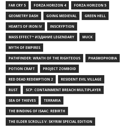
FAR CRY 5
FORZA HORIZON 4
FORZA HORIZON 5
GEOMETRY DASH
GOING MEDIEVAL
GREEN HELL
HEARTS OF IRON IV
INSCRYPTION
MASS EFFECT™ ИЗДАНИЕ LEGENDARY
MUCK
MYTH OF EMPIRES
PATHFINDER: WRATH OF THE RIGHTEOUS
PHASMOPHOBIA
POTION CRAFT
PROJECT ZOMBOID
RED DEAD REDEMPTION 2
RESIDENT EVIL VILLAGE
RUST
SCP: CONTAINMENT BREACH MULTIPLAYER
SEA OF THIEVES
TERRARIA
THE BINDING OF ISAAC: REBIRTH
THE ELDER SCROLLS V: SKYRIM SPECIAL EDITION