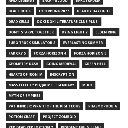
APEX LEGENDS
BACK 4 BLOOD
BAROTRAUMA
BLACK BOOK
CYBERPUNK 2077
DEAD BY DAYLIGHT
DEAD CELLS
DOKI DOKI LITERATURE CLUB PLUS!
DON'T STARVE TOGETHER
DYING LIGHT 2
ELDEN RING
EURO TRUCK SIMULATOR 2
EVERLASTING SUMMER
FAR CRY 5
FORZA HORIZON 4
FORZA HORIZON 5
GEOMETRY DASH
GOING MEDIEVAL
GREEN HELL
HEARTS OF IRON IV
INSCRYPTION
MASS EFFECT™ ИЗДАНИЕ LEGENDARY
MUCK
MYTH OF EMPIRES
PATHFINDER: WRATH OF THE RIGHTEOUS
PHASMOPHOBIA
POTION CRAFT
PROJECT ZOMBOID
RED DEAD REDEMPTION 2
RESIDENT EVIL VILLAGE