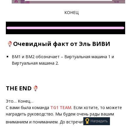
⠀⠀⠀⠀⠀⠀⠀⠀⠀⠀⠀⠀⠀⠀⠀⠀⠀⠀КОНЕЦ
Очевидный факт от Эль ВИВИ
ВМ1 и ВМ2 обозначает – Виртуальная машина 1 и
Виртуальная машина 2.
THE END
Это… Конец…
С вами была команда
TG1 TEAM
. Если хотите, то можете
наградить руководство. Мы будем очень рады вашим
вниманием и пониманием. До встречи!