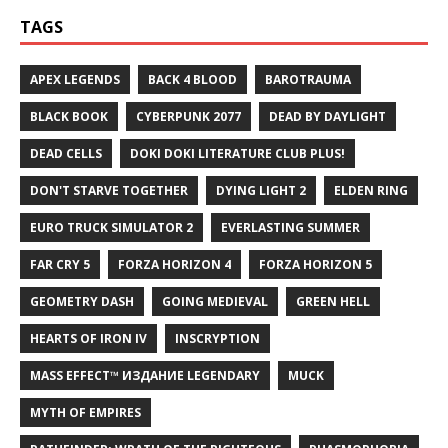
TAGS
APEX LEGENDS
BACK 4 BLOOD
BAROTRAUMA
BLACK BOOK
CYBERPUNK 2077
DEAD BY DAYLIGHT
DEAD CELLS
DOKI DOKI LITERATURE CLUB PLUS!
DON'T STARVE TOGETHER
DYING LIGHT 2
ELDEN RING
EURO TRUCK SIMULATOR 2
EVERLASTING SUMMER
FAR CRY 5
FORZA HORIZON 4
FORZA HORIZON 5
GEOMETRY DASH
GOING MEDIEVAL
GREEN HELL
HEARTS OF IRON IV
INSCRYPTION
MASS EFFECT™ ИЗДАНИЕ LEGENDARY
MUCK
MYTH OF EMPIRES