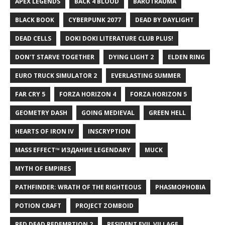
APEX LEGENDS
BACK 4 BLOOD
BAROTRAUMA
BLACK BOOK
CYBERPUNK 2077
DEAD BY DAYLIGHT
DEAD CELLS
DOKI DOKI LITERATURE CLUB PLUS!
DON'T STARVE TOGETHER
DYING LIGHT 2
ELDEN RING
EURO TRUCK SIMULATOR 2
EVERLASTING SUMMER
FAR CRY 5
FORZA HORIZON 4
FORZA HORIZON 5
GEOMETRY DASH
GOING MEDIEVAL
GREEN HELL
HEARTS OF IRON IV
INSCRYPTION
MASS EFFECT™ ИЗДАНИЕ LEGENDARY
MUCK
MYTH OF EMPIRES
PATHFINDER: WRATH OF THE RIGHTEOUS
PHASMOPHOBIA
POTION CRAFT
PROJECT ZOMBOID
RED DEAD REDEMPTION 2
RESIDENT EVIL VILLAGE