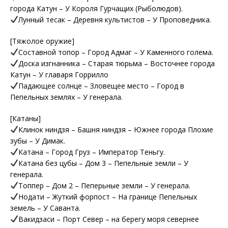
города Катун – У Короля Гурчащих (Рыболюдов).
Лунный тесак – Деревня культистов – У Проповедника.
[Тяжолое оружие]
Составной топор – Город Адмаг – У Каменного голема.
Доска изгнанника – Старая тюрьма – Восточнее города
Катун – У главаря Горрилло
Падающее солнце – Зловещее место – Город в
Пепельных землях – У генерала.
[Катаны]
Клинок ниндзя – Башня ниндзя – Южнее города Плохие
зубы – У Димак.
Катана – Город Груз – Император Теньгу.
Катана без цубы – Дом 3 – Пепельные земли – У
генерала.
Топпер – Дом 2 – Пеперьные земли – У генерала.
Нодати – Жуткий форпост – На границе Пепельных
земель – У Саванта.
Вакидзаси – Порт Север – на берегу моря севернее