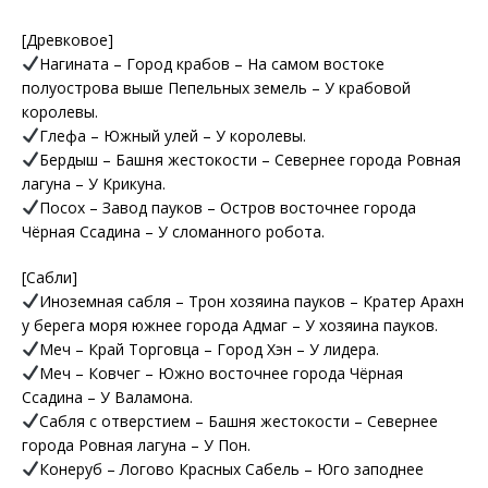
[Древковое]
Нагината – Город крабов – На самом востоке
полуострова выше Пепельных земель – У крабовой
королевы.
Глефа – Южный улей – У королевы.
Бердыш – Башня жестокости – Севернее города Ровная
лагуна – У Крикуна.
Посох – Завод пауков – Остров восточнее города
Чёрная Ссадина – У сломанного робота.
[Сабли]
Иноземная сабля – Трон хозяина пауков – Кратер Арахн
у берега моря южнее города Адмаг – У хозяина пауков.
Меч – Край Торговца – Город Хэн – У лидера.
Меч – Ковчег – Южно восточнее города Чёрная
Ссадина – У Валамона.
Сабля с отверстием – Башня жестокости – Севернее
города Ровная лагуна – У Пон.
Конеруб – Логово Красных Сабель – Юго заподнее