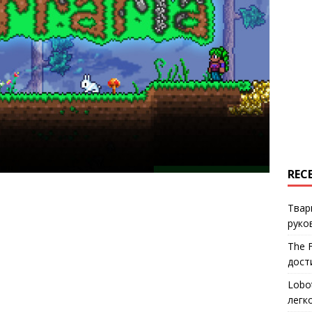
REC
Твар
руко
The 
дост
Lobo
легк