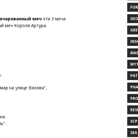
FOR
ачарованный меч
-эти 3 меча
GEO
й меч Короля Артура.
GRE
INS
MAS
MYT
.
PAT
PHA
мар на улице Вязова”,
PRO
RES
 на
SCP
ь”.
SEA