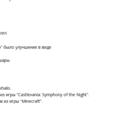
рел.
io” было улучшение в виде
шары.
halis.
з игры “Castlevania: Symphony of the Night”.
из игры “Minecraft”.