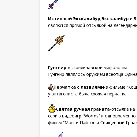
Истинный Экскалибур
,
Экскалибур
и
З
являются прямой отсылкой на легендарны
Гунгнир
-в скандинавской мифологии
Гунгнир являлось оружием всеотца Одина
Перчатка с лезвиями
-в фильме “Кош
у антагониста была схожая перчатка.
Святая ручная граната
-отсылка на
серию видеоигр “Worms” и одновременно
фильм “Монти Пайтон и Священный Граал