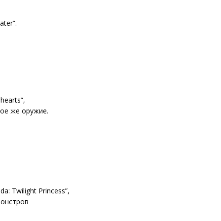
ater”.
hearts”,
кое же оружие.
a: Twilight Princess”,
монстров