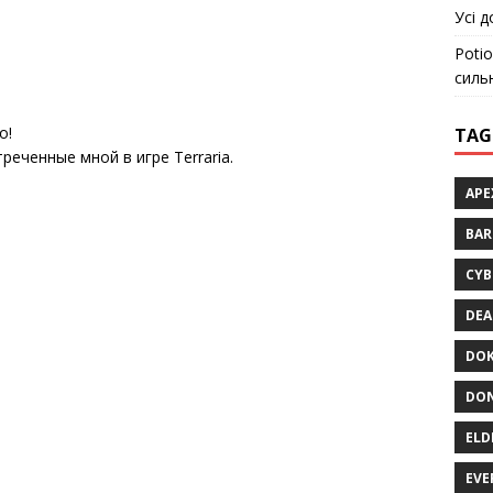
Усі д
Potio
силь
о!
TAG
реченные мной в игре Terraria.
APE
BA
CYB
DEA
DOK
DON
ELD
EVE