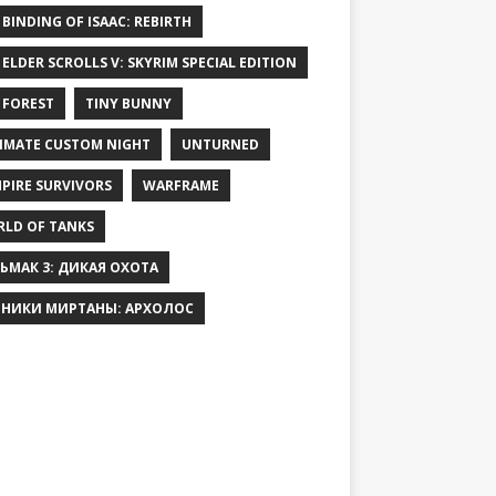
 BINDING OF ISAAC: REBIRTH
 ELDER SCROLLS V: SKYRIM SPECIAL EDITION
 FOREST
TINY BUNNY
IMATE CUSTOM NIGHT
UNTURNED
PIRE SURVIVORS
WARFRAME
LD OF TANKS
ЬМАК 3: ДИКАЯ ОХОТА
НИКИ МИРТАНЫ: АРХОЛОС