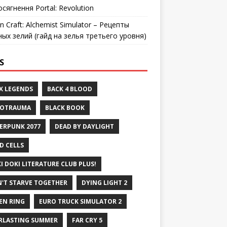
осягнення Portal: Revolution
n Craft: Alchemist Simulator – Рецепты
ных зелий (гайд на зелья третьего уровня)
S
X LEGENDS
BACK 4 BLOOD
ROTRAUMA
BLACK BOOK
ERPUNK 2077
DEAD BY DAYLIGHT
D CELLS
I DOKI LITERATURE CLUB PLUS!
'T STARVE TOGETHER
DYING LIGHT 2
EN RING
EURO TRUCK SIMULATOR 2
RLASTING SUMMER
FAR CRY 5