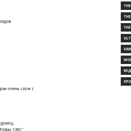
THE
THE
рядов
THE
ULT
VAM
WOR
ВЕД
ХРО
дом очень схож с
урхису,
riday 13th.”