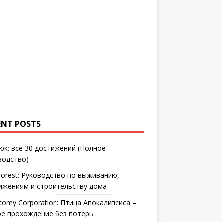
ENT POSTS
юк: все 30 достижений (Полное
водство)
Forest: Руководство по выживанию,
ижениям и строительству дома
tomy Corporation: Птица Апокалипсиса –
ое прохождение без потерь