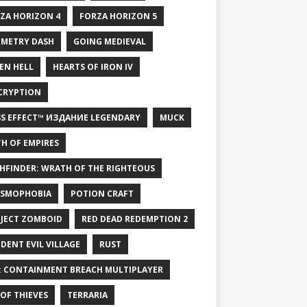
ZA HORIZON 4
FORZA HORIZON 5
METRY DASH
GOING MEDIEVAL
EN HELL
HEARTS OF IRON IV
CRYPTION
S EFFECT™ ИЗДАНИЕ LEGENDARY
MUCK
H OF EMPIRES
HFINDER: WRATH OF THE RIGHTEOUS
SMOPHOBIA
POTION CRAFT
JECT ZOMBOID
RED DEAD REDEMPTION 2
IDENT EVIL VILLAGE
RUST
: CONTAINMENT BREACH MULTIPLAYER
 OF THIEVES
TERRARIA