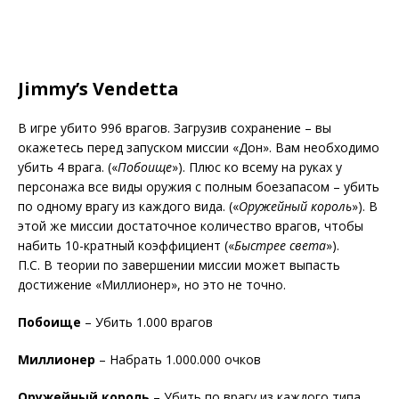
Jimmy’s Vendetta
В игре убито 996 врагов. Загрузив сохранение – вы
окажетесь перед запуском миссии «Дон». Вам необходимо
убить 4 врага. («
Побоище
»). Плюс ко всему на руках у
персонажа все виды оружия с полным боезапасом – убить
по одному врагу из каждого вида. («
Оружейный король
»). В
этой же миссии достаточное количество врагов, чтобы
набить 10-кратный коэффициент («
Быстрее света
»).
П.С. В теории по завершении миссии может выпасть
достижение «Миллионер», но это не точно.
Побоище
– Убить 1.000 врагов
Миллионер
– Набрать 1.000.000 очков
Оружейный король
– Убить по врагу из каждого типа