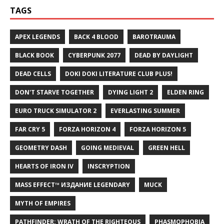
TAGS
APEX LEGENDS
BACK 4 BLOOD
BAROTRAUMA
BLACK BOOK
CYBERPUNK 2077
DEAD BY DAYLIGHT
DEAD CELLS
DOKI DOKI LITERATURE CLUB PLUS!
DON'T STARVE TOGETHER
DYING LIGHT 2
ELDEN RING
EURO TRUCK SIMULATOR 2
EVERLASTING SUMMER
FAR CRY 5
FORZA HORIZON 4
FORZA HORIZON 5
GEOMETRY DASH
GOING MEDIEVAL
GREEN HELL
HEARTS OF IRON IV
INSCRYPTION
MASS EFFECT™ ИЗДАНИЕ LEGENDARY
MUCK
MYTH OF EMPIRES
PATHFINDER: WRATH OF THE RIGHTEOUS
PHASMOPHOBIA