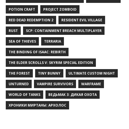
POTION CRAFT
PROJECT ZOMBOID
RED DEAD REDEMPTION 2
RESIDENT EVIL VILLAGE
RUST
SCP: CONTAINMENT BREACH MULTIPLAYER
SEA OF THIEVES
TERRARIA
THE BINDING OF ISAAC: REBIRTH
THE ELDER SCROLLS V: SKYRIM SPECIAL EDITION
THE FOREST
TINY BUNNY
ULTIMATE CUSTOM NIGHT
UNTURNED
VAMPIRE SURVIVORS
WARFRAME
WORLD OF TANKS
ВЕДЬМАК 3: ДИКАЯ ОХОТА
ХРОНИКИ МИРТАНЫ: АРХОЛОС