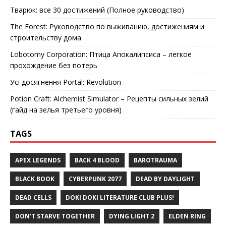
Тварюк: все 30 достижений (Полное руководство)
The Forest: Руководство по выживанию, достижениям и
строительству дома
Lobotomy Corporation: Птица Апокалипсиса – легкое
прохождение без потерь
Усі досягнення Portal: Revolution
Potion Craft: Alchemist Simulator – Рецепты сильных зелий
(гайд на зелья третьего уровня)
TAGS
APEX LEGENDS
BACK 4 BLOOD
BAROTRAUMA
BLACK BOOK
CYBERPUNK 2077
DEAD BY DAYLIGHT
DEAD CELLS
DOKI DOKI LITERATURE CLUB PLUS!
DON'T STARVE TOGETHER
DYING LIGHT 2
ELDEN RING