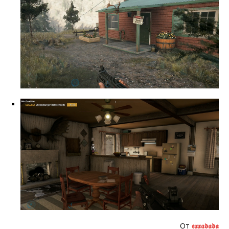
От
𝖊𝖝𝖝𝖆𝖉𝖆𝖉𝖆