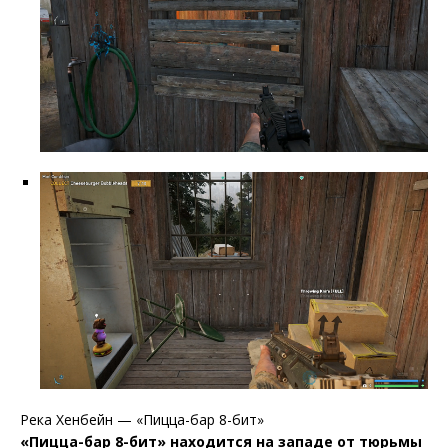
Река Хенбейн — «Пицца-бар 8-бит»
«Пицца-бар 8-бит» находится на западе от тюрьмы