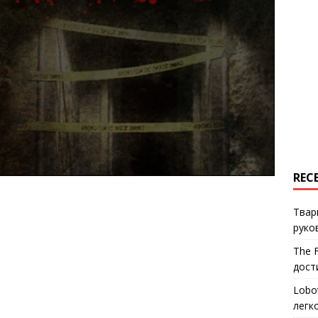
REC
Твар
руко
The 
дост
Lobo
легк