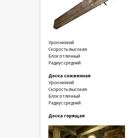
Урон:низкий
Скорость:высокая
Блок:отличный
Радиус:средний
Доска сожженная
Урон:низкий
Скорость:высокая
Блок:отличный
Радиус:средний
Доска горящая