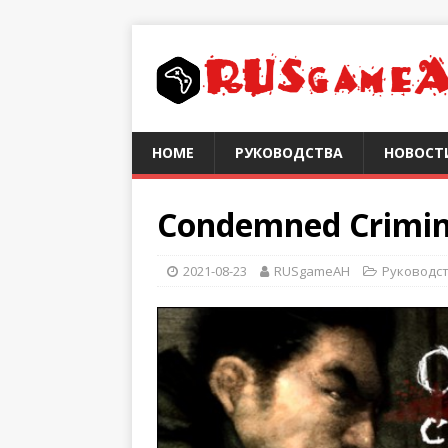
HOME
РУКОВОДСТВА
НОВОСТ
Condemned Crimina
2021-08-23
RUSgameAH
Руководс