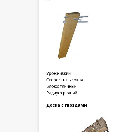
Урон:низкий
Скорость:высокая
Блок:отличный
Радиус:средний
Доска с гвоздями