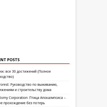
ENT POSTS
юк: все 30 достижений (Полное
водство)
Forest: Руководство по выживанию,
ижениям и строительству дома
tomy Corporation: Птица Апокалипсиса –
ое прохождение без потерь