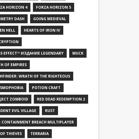
ZA HORIZON 4
FORZA HORIZON 5
METRY DASH
GOING MEDIEVAL
EN HELL
HEARTS OF IRON IV
CRYPTION
S EFFECT™ ИЗДАНИЕ LEGENDARY
MUCK
H OF EMPIRES
HFINDER: WRATH OF THE RIGHTEOUS
SMOPHOBIA
POTION CRAFT
JECT ZOMBOID
RED DEAD REDEMPTION 2
IDENT EVIL VILLAGE
RUST
: CONTAINMENT BREACH MULTIPLAYER
 OF THIEVES
TERRARIA