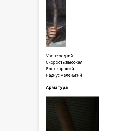
Урон:средний
Скорость:высокая
Блок:хороший
Радиус:маленький
Арматура