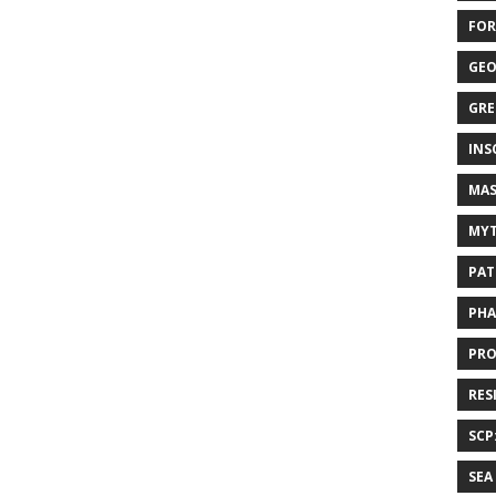
FOR
GEO
GRE
INS
MAS
MYT
PAT
PHA
PRO
RES
SCP
SEA