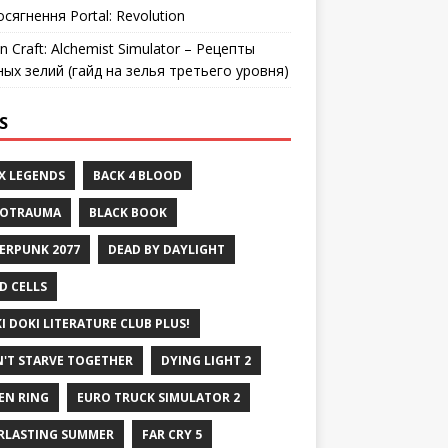
осягнення Portal: Revolution
n Craft: Alchemist Simulator – Рецепты
ных зелий (гайд на зелья третьего уровня)
S
X LEGENDS
BACK 4 BLOOD
ROTRAUMA
BLACK BOOK
ERPUNK 2077
DEAD BY DAYLIGHT
D CELLS
I DOKI LITERATURE CLUB PLUS!
'T STARVE TOGETHER
DYING LIGHT 2
EN RING
EURO TRUCK SIMULATOR 2
RLASTING SUMMER
FAR CRY 5