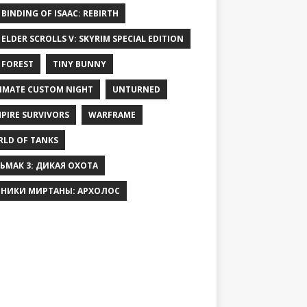
 BINDING OF ISAAC: REBIRTH
 ELDER SCROLLS V: SKYRIM SPECIAL EDITION
 FOREST
TINY BUNNY
IMATE CUSTOM NIGHT
UNTURNED
PIRE SURVIVORS
WARFRAME
LD OF TANKS
ЬМАК 3: ДИКАЯ ОХОТА
НИКИ МИРТАНЫ: АРХОЛОС