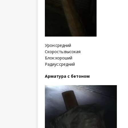
Урон:средний
Скорость:высокая
Блок:хороший
Радиус:средний
Арматура с бетоном