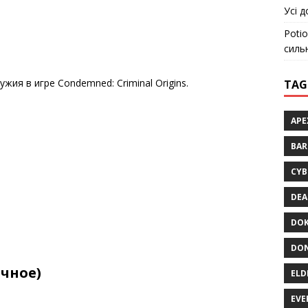
Усі д
Potio
силь
жия в игре Condemned: Criminal Origins.
TAG
APE
BA
CYB
DEA
DOK
DON
чное)
ELD
EVE