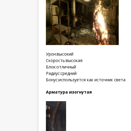
Урон:высокий
Скорость:высокая
Блок:отличный
Радиус:средний
Бонус:используется как источник света
Арматура изогнутая