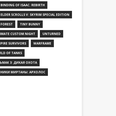
 BINDING OF ISAAC: REBIRTH
 ELDER SCROLLS V: SKYRIM SPECIAL EDITION
 FOREST
TINY BUNNY
IMATE CUSTOM NIGHT
UNTURNED
PIRE SURVIVORS
WARFRAME
LD OF TANKS
ЬМАК 3: ДИКАЯ ОХОТА
НИКИ МИРТАНЫ: АРХОЛОС