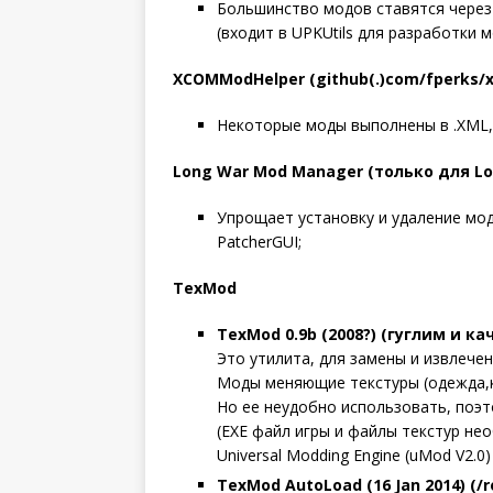
Большинство модов ставятся через 
(входит в UPKUtils для разработки 
XCOMModHelper (github(.)com/fperks/
Некоторые моды выполнены в .XML, 
Long War Mod Manager (только для Lo
Упрощает установку и удаление мо
PatcherGUI;
TexMod
TexMod 0.9b (2008?) (гуглим и ка
Это утилита, для замены и извлечени
Моды меняющие текстуры (одежда,к
Но ее неудобно использовать, поэт
(EXE файл игры и файлы текстур не
Universal Modding Engine (uMod V2.0
TexMod AutoLoad (16 Jan 2014) 