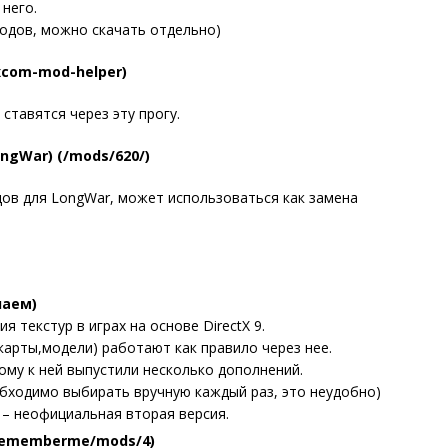
него.
модов, можно скачать отдельно)
xcom-mod-helper)
ставятся через эту прогу.
ngWar) (/mods/620/)
дов для LongWar, может использоваться как замена
чаем)
я текстур в играх на основе DirectX 9.
арты,модели) работают как правило через нее.
ому к ней выпустили несколько дополнений.
обходимо выбирать вручную каждый раз, это неудобно)
) – неофициальная вторая версия.
(/rememberme/mods/4)