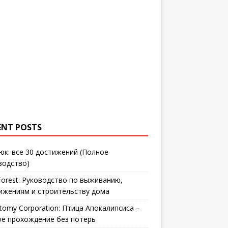
ENT POSTS
юк: все 30 достижений (Полное
водство)
Forest: Руководство по выживанию,
ижениям и строительству дома
tomy Corporation: Птица Апокалипсиса –
ое прохождение без потерь