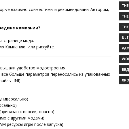
THE
торые взаимно совместимы и рекомендованы Автором;
THE
THE
ередине кампании?
ULT
а странице мода.
ю Кампанию. Или рискуйте.
VAM
WOR
повышали удобство модостроения.
ВЕД
все больше параметров переносились из упакованных
айлы .INI)
ХРО
(универсально)
рсально)
(привязан к версии, опасно)
имо с другими модами)
AM ресурсы игры после запуска)