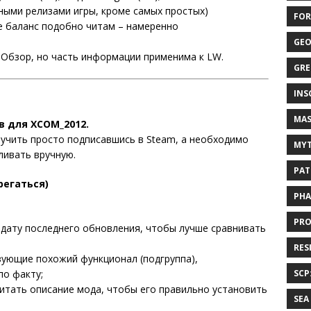
ными релизами игры, кроме самых простых)
FOR
 баланс подобно читам – намеренно
GEO
 Обзор, но часть информации применима к LW.
GRE
INS
MAS
 для XCOM_2012.
учить просто подписавшись в Steam, а необходимо
MYT
ливать вручную.
PAT
регаться)
PHA
PRO
дату последнего обновления, чтобы лучше сравнивать
RES
ующие похожий функционал (подгруппа),
по факту;
SCP
тать описание мода, чтобы его правильно установить
SEA