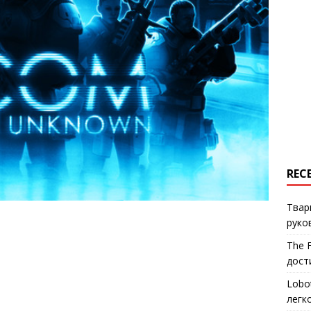
REC
Твар
руко
The 
дост
Lobo
легк