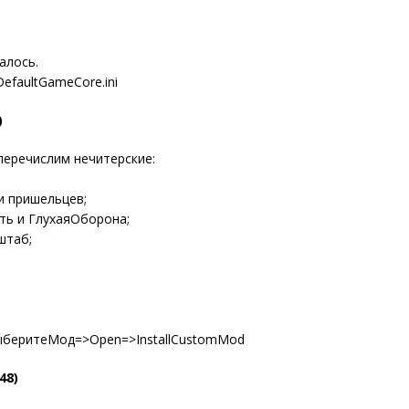
алось.
efaultGameCore.ini
)
перечислим нечитерские:
и пришельцев;
ть и ГлухаяОборона;
штаб;
беритеМод=>Open=>InstallCustomMod
48)