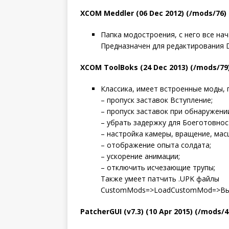
XCOM Meddler (06 Dec 2012) (/mods/76)
Папка модостроения, с него все нач
Предназначен для редактирования D
XCOM ToolBoks (24 Dec 2013) (/mods/79
Классика, имеет встроенные моды, 
– пропуск заставок Вступление;
– пропуск заставок при обнаружени
– убрать задержку для Боеготовнос
– настройка камеры, вращение, мас
– отображение опыта солдата;
– ускорение анимации;
– отключить исчезающие трупы;
Также умеет патчить .UPK файлы
CustomMods=>LoadCustomMod=>Вы
PatcherGUI (v7.3) (10 Apr 2015) (/mods/4