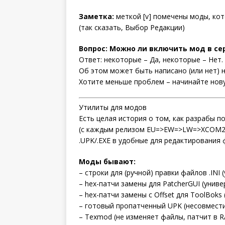
Заметка:
меткой [v] помечены моды, ко
(так сказать, Выбор Редакции)
Вопрос: Можно ли включить мод в с
Ответ: некоторые – Да, некоторые – Нет.
Об этом может быть написано (или нет) н
Хотите меньше проблем – начинайте нову
Утилиты для модов
Есть целая история о том, как разрабы 
(с каждым релизом EU=>EW=>LW=>XCOM2 
.UPK/.EXE в удобные для редактирования ф
Моды бывают:
– строки для (ручной) правки файлов .INI 
– hex-патчи замены для PatcherGUI (униве
– hex-патчи замены с Offset для ToolBoks 
– готовый пропатченный UPK (несовмест
– Texmod (не изменяет файлы, патчит в R