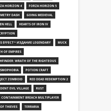
ZA HORIZON 4
FORZA HORIZON 5
METRY DASH
GOING MEDIEVAL
EN HELL
HEARTS OF IRON IV
CRYPTION
S EFFECT™ ИЗДАНИЕ LEGENDARY
MUCK
H OF EMPIRES
HFINDER: WRATH OF THE RIGHTEOUS
SMOPHOBIA
POTION CRAFT
JECT ZOMBOID
RED DEAD REDEMPTION 2
IDENT EVIL VILLAGE
RUST
: CONTAINMENT BREACH MULTIPLAYER
 OF THIEVES
TERRARIA