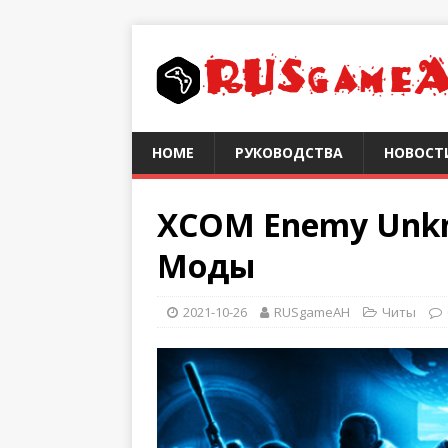
HOME
РУКОВОДСТВА
НОВОСТ
XCOM Enemy Unkn
Моды
2021-10-26
RUSgameAH
Читы