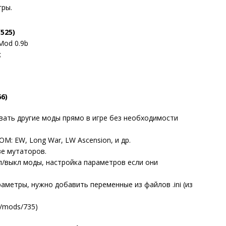
гры.
525)
Mod 0.9b
;
6)
вать другие моды прямо в игре без необходимости
M: EW, Long War, LW Ascension, и др.
ве мутаторов.
л/выкл моды, настройка параметров если они
метры, нужно добавить переменные из файлов .ini (из
(/mods/735)