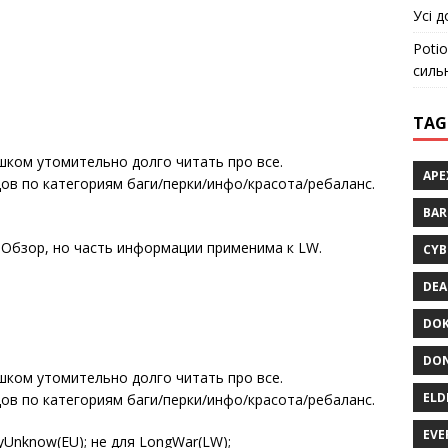
Усі д
Potio
силь
TAG
шком утомительно долго читать про все.
APE
в по категориям баги/перки/инфо/красота/ребаланс.
BA
 Обзор, но часть информации применима к LW.
CYB
DEA
DOK
DON
шком утомительно долго читать про все.
ELD
в по категориям баги/перки/инфо/красота/ребаланс.
EVE
yUnknow(EU); не для LongWar(LW);