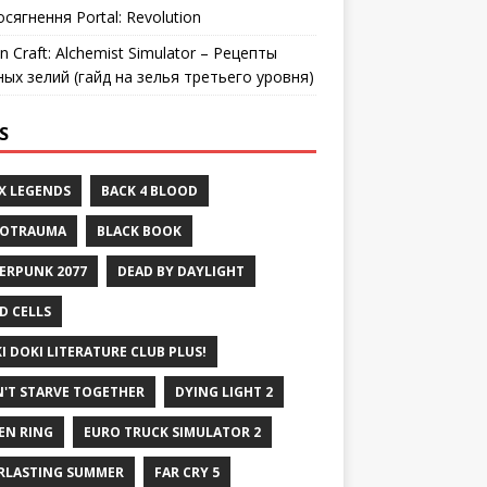
осягнення Portal: Revolution
n Craft: Alchemist Simulator – Рецепты
ных зелий (гайд на зелья третьего уровня)
S
X LEGENDS
BACK 4 BLOOD
ROTRAUMA
BLACK BOOK
ERPUNK 2077
DEAD BY DAYLIGHT
D CELLS
I DOKI LITERATURE CLUB PLUS!
'T STARVE TOGETHER
DYING LIGHT 2
EN RING
EURO TRUCK SIMULATOR 2
RLASTING SUMMER
FAR CRY 5