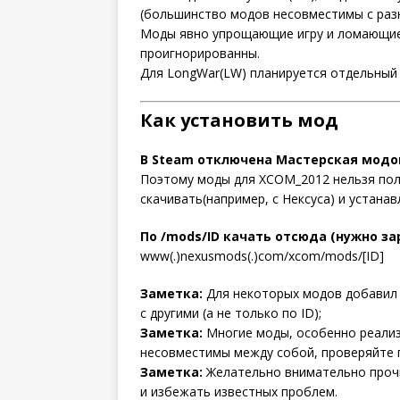
(большинство модов несовместимы с раз
Моды явно упрощающие игру и ломающие
проигнорированны.
Для LongWar(LW) планируется отдельный
Как установить мод
В Stеam отключена Мастерская модов
Поэтому моды для XCOM_2012 нельзя пол
скачивать(например, с Нексуса) и устанав
По /mods/ID качать отсюда (нужно за
www(.)nexusmods(.)com/xcom/mods/[ID]
Заметка:
Для некоторых модов добавил 
с другими (а не только по ID);
Заметка:
Многие моды, особенно реализ
несовместимы между собой, проверяйте 
Заметка:
Желательно внимательно прочи
и избежать известных проблем.