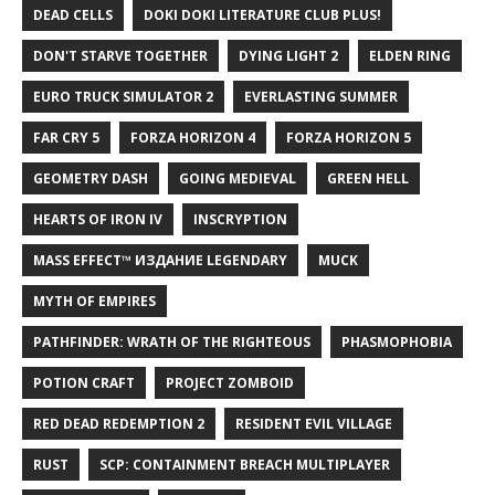
DEAD CELLS
DOKI DOKI LITERATURE CLUB PLUS!
DON'T STARVE TOGETHER
DYING LIGHT 2
ELDEN RING
EURO TRUCK SIMULATOR 2
EVERLASTING SUMMER
FAR CRY 5
FORZA HORIZON 4
FORZA HORIZON 5
GEOMETRY DASH
GOING MEDIEVAL
GREEN HELL
HEARTS OF IRON IV
INSCRYPTION
MASS EFFECT™ ИЗДАНИЕ LEGENDARY
MUCK
MYTH OF EMPIRES
PATHFINDER: WRATH OF THE RIGHTEOUS
PHASMOPHOBIA
POTION CRAFT
PROJECT ZOMBOID
RED DEAD REDEMPTION 2
RESIDENT EVIL VILLAGE
RUST
SCP: CONTAINMENT BREACH MULTIPLAYER