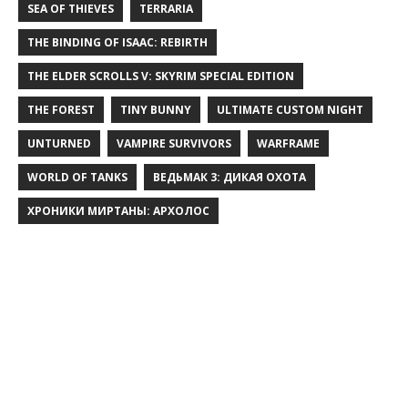
SEA OF THIEVES
TERRARIA
THE BINDING OF ISAAC: REBIRTH
THE ELDER SCROLLS V: SKYRIM SPECIAL EDITION
THE FOREST
TINY BUNNY
ULTIMATE CUSTOM NIGHT
UNTURNED
VAMPIRE SURVIVORS
WARFRAME
WORLD OF TANKS
ВЕДЬМАК 3: ДИКАЯ ОХОТА
ХРОНИКИ МИРТАНЫ: АРХОЛОС