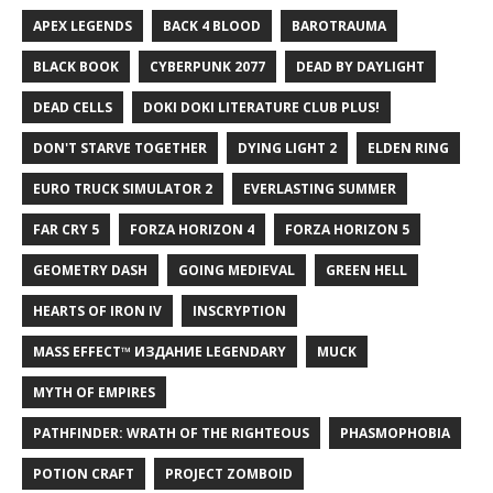
APEX LEGENDS
BACK 4 BLOOD
BAROTRAUMA
BLACK BOOK
CYBERPUNK 2077
DEAD BY DAYLIGHT
DEAD CELLS
DOKI DOKI LITERATURE CLUB PLUS!
DON'T STARVE TOGETHER
DYING LIGHT 2
ELDEN RING
EURO TRUCK SIMULATOR 2
EVERLASTING SUMMER
FAR CRY 5
FORZA HORIZON 4
FORZA HORIZON 5
GEOMETRY DASH
GOING MEDIEVAL
GREEN HELL
HEARTS OF IRON IV
INSCRYPTION
MASS EFFECT™ ИЗДАНИЕ LEGENDARY
MUCK
MYTH OF EMPIRES
PATHFINDER: WRATH OF THE RIGHTEOUS
PHASMOPHOBIA
POTION CRAFT
PROJECT ZOMBOID