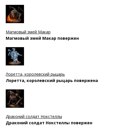
Магмовый змей Макар
Магмовый змей Макар повержен
Лоретта, королевский рыцарь
Лоретта, королевский рыцарь повержена
Драконий солдат Нокстеллы
Драконий солдат Нокстеллы повержен