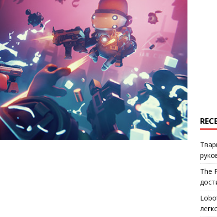
REC
Твар
руко
The 
дост
Lobo
легк