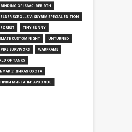
 BINDING OF ISAAC: REBIRTH
 ELDER SCROLLS V: SKYRIM SPECIAL EDITION
 FOREST
TINY BUNNY
IMATE CUSTOM NIGHT
UNTURNED
PIRE SURVIVORS
WARFRAME
LD OF TANKS
ЬМАК 3: ДИКАЯ ОХОТА
НИКИ МИРТАНЫ: АРХОЛОС