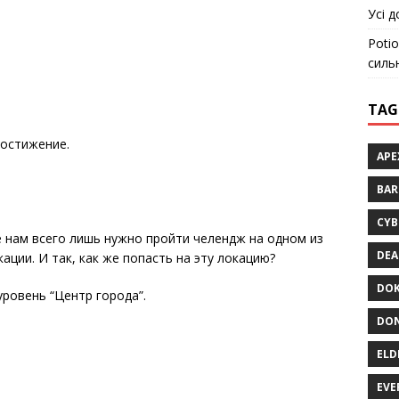
Усі д
Potio
силь
TAG
достижение.
APE
BA
CYB
 нам всего лишь нужно пройти челендж на одном из
DEA
ации. И так, как же попасть на эту локацию?
DOK
ровень “Центр города”.
DON
ELD
EVE