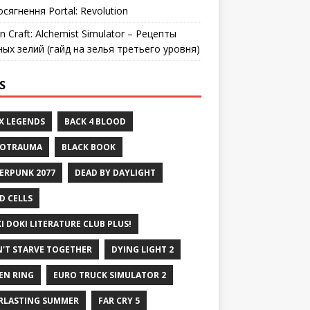
осягнення Portal: Revolution
n Craft: Alchemist Simulator – Рецепты
ных зелий (гайд на зелья третьего уровня)
S
X LEGENDS
BACK 4 BLOOD
ROTRAUMA
BLACK BOOK
ERPUNK 2077
DEAD BY DAYLIGHT
D CELLS
I DOKI LITERATURE CLUB PLUS!
'T STARVE TOGETHER
DYING LIGHT 2
EN RING
EURO TRUCK SIMULATOR 2
RLASTING SUMMER
FAR CRY 5