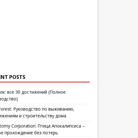
ENT POSTS
юк: все 30 достижений (Полное
водство)
Forest: Руководство по выживанию,
ижениям и строительству дома
tomy Corporation: Птица Апокалипсиса –
ое прохождение без потерь