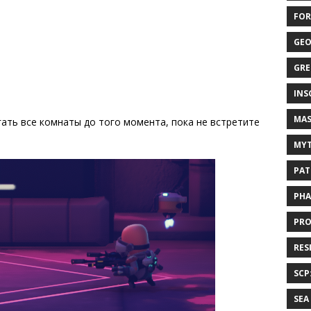
FOR
GEO
GRE
INS
MAS
ать все комнаты до того момента, пока не встретите
MYT
PAT
PHA
PRO
RES
SCP
SEA