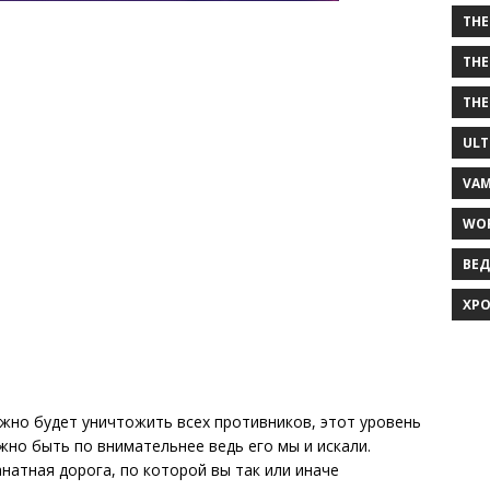
THE
THE
THE
ULT
VAM
WOR
ВЕД
ХРО
ужно будет уничтожить всех противников, этот уровень
жно быть по внимательнее ведь его мы и искали.
натная дорога, по которой вы так или иначе