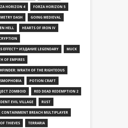
ZA HORIZON 4
FORZA HORIZON 5
METRY DASH
GOING MEDIEVAL
EN HELL
HEARTS OF IRON IV
CRYPTION
S EFFECT™ ИЗДАНИЕ LEGENDARY
MUCK
H OF EMPIRES
HFINDER: WRATH OF THE RIGHTEOUS
SMOPHOBIA
POTION CRAFT
JECT ZOMBOID
RED DEAD REDEMPTION 2
IDENT EVIL VILLAGE
RUST
: CONTAINMENT BREACH MULTIPLAYER
 OF THIEVES
TERRARIA