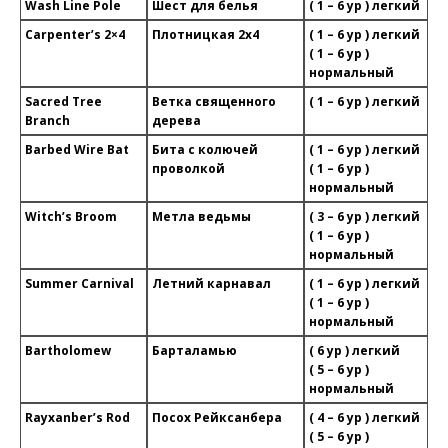
Wash Line Pole
Шест для белья
( 1 – 6 ур ) легкий
Carpenter’s 2×4
Плотницкая 2х4
( 1 – 6 ур ) легкий
( 1 – 6 ур )
нормальный
Sacred Tree
Ветка священного
( 1 – 6 ур ) легкий
Branch
дерева
Barbed Wire Bat
Бита с колючей
( 1 – 6 ур ) легкий
проволкой
( 1 – 6 ур )
нормальный
Witch’s Broom
Метла ведьмы
( 3 – 6 ур ) легкий
( 1 – 6 ур )
нормальный
Summer Carnival
Летний карнавал
( 1 – 6 ур ) легкий
( 1 – 6 ур )
нормальный
Bartholomew
Барталамью
( 6 ур ) легкий
( 5 – 6 ур )
нормальный
Rayxanber’s Rod
Посох Рейксанбера
( 4 – 6 ур ) легкий
( 5 – 6 ур )