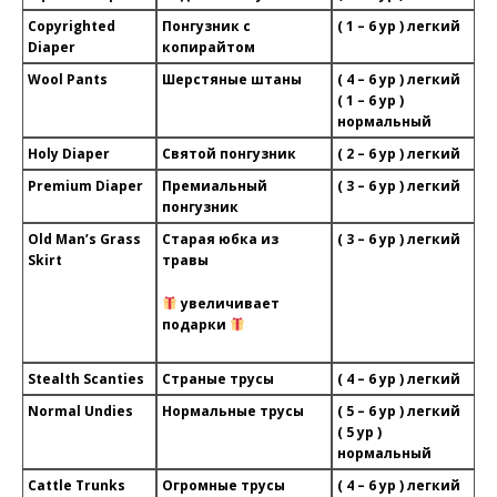
Copyrighted
Понгузник с
( 1 – 6 ур ) легкий
Diaper
копирайтом
Wool Pants
Шерстяные штаны
( 4 – 6 ур ) легкий
( 1 – 6 ур )
нормальный
Holy Diaper
Святой понгузник
( 2 – 6 ур ) легкий
Premium Diaper
Премиальный
( 3 – 6 ур ) легкий
понгузник
Old Man’s Grass
Старая юбка из
( 3 – 6 ур ) легкий
Skirt
травы
увеличивает
подарки
Stealth Scanties
Страные трусы
( 4 – 6 ур ) легкий
Normal Undies
Нормальные трусы
( 5 – 6 ур ) легкий
( 5 ур )
нормальный
Cattle Trunks
Огромные трусы
( 4 – 6 ур ) легкий