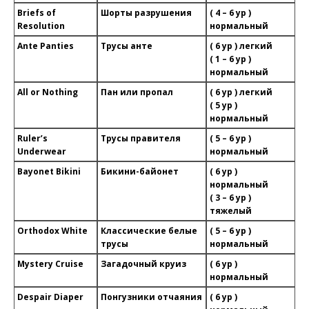
Briefs of
Шорты разрушения
( 4 – 6 ур )
Resolution
нормальный
Ante Panties
Трусы анте
( 6 ур ) легкий
( 1 – 6 ур )
нормальный
All or Nothing
Пан или пропал
( 6 ур ) легкий
( 5 ур )
нормальный
Ruler’s
Трусы правителя
( 5 – 6 ур )
Underwear
нормальный
Bayonet Bikini
Бикини-байонет
( 6 ур )
нормальный
( 3 – 6 ур )
тяжелый
Orthodox White
Классические белые
( 5 – 6 ур )
трусы
нормальный
Mystery Cruise
Загадочный круиз
( 6 ур )
нормальный
Despair Diaper
Понгузники отчаяния
( 6 ур )