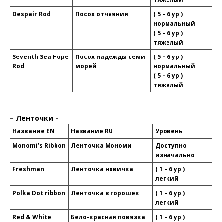
Despair Rod
Посох отчаяния
( 5 – 6 ур )
нормальный
( 5 – 6 ур )
тяжелый
Seventh Sea Hope
Посох надежды семи
( 5 – 6 ур )
Rod
морей
нормальный
( 5 – 6 ур )
тяжелый
– Ленточки –
Название EN
Название RU
Уровень
Monomi’s Ribbon
Ленточка Мономи
Доступно
изначально
Freshman
Ленточка новичка
( 1 – 6 ур )
легкий
Polka Dot ribbon
Ленточка в горошек
( 1 – 6 ур )
легкий
Red & White
Бело-красная повязка
( 1 – 6 ур )