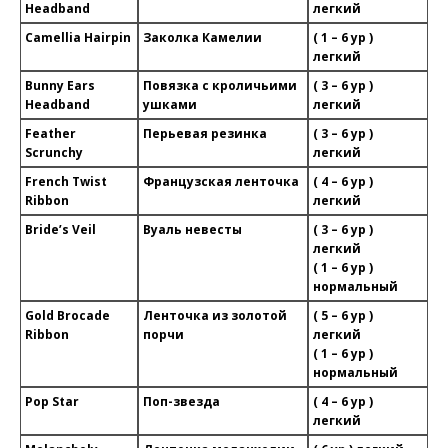
Headband
легкий
Camellia Hairpin
Заколка Камелии
( 1 – 6 ур )
легкий
Bunny Ears
Повязка с кроличьими
( 3 – 6 ур )
Headband
ушками
легкий
Feather
Перьевая резинка
( 3 – 6 ур )
Scrunchy
легкий
French Twist
Французская ленточка
( 4 – 6 ур )
Ribbon
легкий
Bride’s Veil
Вуаль невесты
( 3 – 6 ур )
легкий
( 1 – 6 ур )
нормальный
Gold Brocade
Ленточка из золотой
( 5 – 6 ур )
Ribbon
порчи
легкий
( 1 – 6 ур )
нормальный
Pop Star
Поп-звезда
( 4 – 6 ур )
легкий