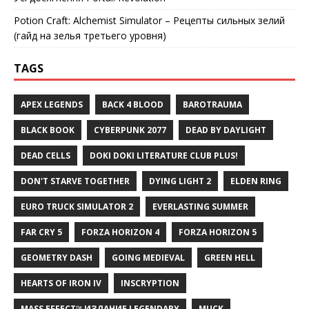
Potion Craft: Alchemist Simulator – Рецепты сильных зелий
(гайд на зелья третьего уровня)
TAGS
APEX LEGENDS
BACK 4 BLOOD
BAROTRAUMA
BLACK BOOK
CYBERPUNK 2077
DEAD BY DAYLIGHT
DEAD CELLS
DOKI DOKI LITERATURE CLUB PLUS!
DON'T STARVE TOGETHER
DYING LIGHT 2
ELDEN RING
EURO TRUCK SIMULATOR 2
EVERLASTING SUMMER
FAR CRY 5
FORZA HORIZON 4
FORZA HORIZON 5
GEOMETRY DASH
GOING MEDIEVAL
GREEN HELL
HEARTS OF IRON IV
INSCRYPTION
MASS EFFECT™ ИЗДАНИЕ LEGENDARY
MUCK