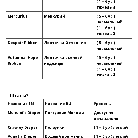
( 1 – 6 ур )
тяжелый
Mercurius
Меркурий
( 5 – 6 ур )
нормальный
( 1 – 6 ур )
тяжелый
Despair Ribbon
Ленточка Отчаяния
( 5 – 6 ур )
нормальный
Autumnal Hope
Ленточка осенней
( 5 – 6 ур )
Ribbon
надежды
нормальный
( 1 – 6 ур )
тяжелый
– Штаны? –
Название EN
Название RU
Уровень
Monomi’s Diaper
Понгузник Мономи
Доступно
изначально
Crawley Diaper
Ползунки
( 1 – 6 ур ) легкий
Aquatic Diaper
Водный понгузник
( 1 – 6 ур ) легкий