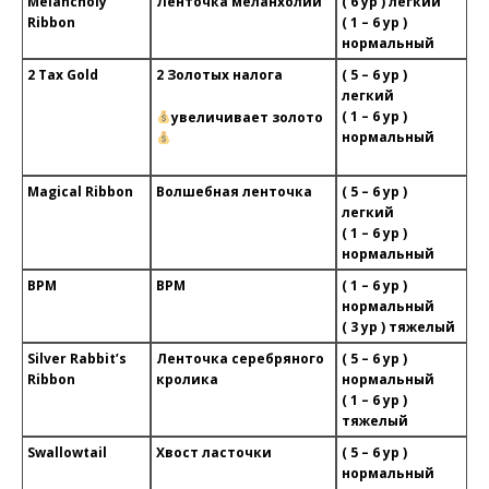
Melancholy
Ленточка меланхолии
( 6 ур ) легкий
Ribbon
( 1 – 6 ур )
нормальный
2 Tax Gold
2 Золотых налога
( 5 – 6 ур )
легкий
( 1 – 6 ур )
увеличивает золото
нормальный
Magical Ribbon
Волшебная ленточка
( 5 – 6 ур )
легкий
( 1 – 6 ур )
нормальный
BPM
BPM
( 1 – 6 ур )
нормальный
( 3 ур ) тяжелый
Silver Rabbit’s
Ленточка серебряного
( 5 – 6 ур )
Ribbon
кролика
нормальный
( 1 – 6 ур )
тяжелый
Swallowtail
Хвост ласточки
( 5 – 6 ур )
нормальный