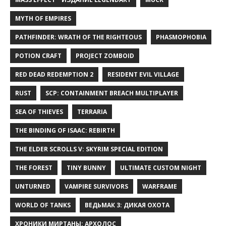
MYTH OF EMPIRES
PATHFINDER: WRATH OF THE RIGHTEOUS
PHASMOPHOBIA
POTION CRAFT
PROJECT ZOMBOID
RED DEAD REDEMPTION 2
RESIDENT EVIL VILLAGE
RUST
SCP: CONTAINMENT BREACH MULTIPLAYER
SEA OF THIEVES
TERRARIA
THE BINDING OF ISAAC: REBIRTH
THE ELDER SCROLLS V: SKYRIM SPECIAL EDITION
THE FOREST
TINY BUNNY
ULTIMATE CUSTOM NIGHT
UNTURNED
VAMPIRE SURVIVORS
WARFRAME
WORLD OF TANKS
ВЕДЬМАК 3: ДИКАЯ ОХОТА
ХРОНИКИ МИРТАНЫ: АРХОЛОС