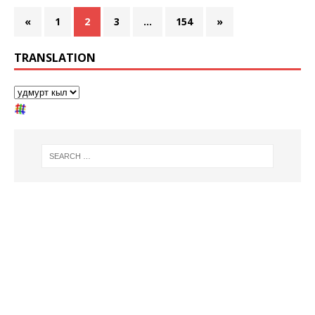
«
1
2
3
…
154
»
TRANSLATION