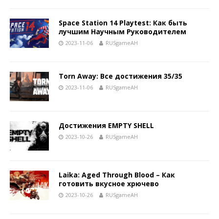
Space Station 14 Playtest: Как быть
лучшим Научным Руководителем
2023-11-06
RUSgameAH
Torn Away: Все достижения 35/35
2023-11-06
RUSgameAH
Достижения EMPTY SHELL
2023-10-26
RUSgameAH
Laika: Aged Through Blood – Как
готовить вкусное хрючево
2023-10-26
RUSgameAH