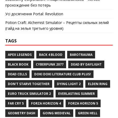
прохождение без потерь
Усі досягнення Portal: Revolution
Potion Craft: Alchemist Simulator – Рецепты сильных зелий
(гайд на зелья третьего уровня)
TAGS
APEX LEGENDS
BACK 4 BLOOD
BAROTRAUMA
BLACK BOOK
CYBERPUNK 2077
DEAD BY DAYLIGHT
DEAD CELLS
DOKI DOKI LITERATURE CLUB PLUS!
DON'T STARVE TOGETHER
DYING LIGHT 2
ELDEN RING
EURO TRUCK SIMULATOR 2
EVERLASTING SUMMER
FAR CRY 5
FORZA HORIZON 4
FORZA HORIZON 5
GEOMETRY DASH
GOING MEDIEVAL
GREEN HELL