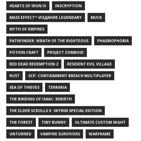
HEARTS OF IRON IV
INSCRYPTION
MASS EFFECT™ ИЗДАНИЕ LEGENDARY
MUCK
MYTH OF EMPIRES
PATHFINDER: WRATH OF THE RIGHTEOUS
PHASMOPHOBIA
POTION CRAFT
PROJECT ZOMBOID
RED DEAD REDEMPTION 2
RESIDENT EVIL VILLAGE
RUST
SCP: CONTAINMENT BREACH MULTIPLAYER
SEA OF THIEVES
TERRARIA
THE BINDING OF ISAAC: REBIRTH
THE ELDER SCROLLS V: SKYRIM SPECIAL EDITION
THE FOREST
TINY BUNNY
ULTIMATE CUSTOM NIGHT
UNTURNED
VAMPIRE SURVIVORS
WARFRAME