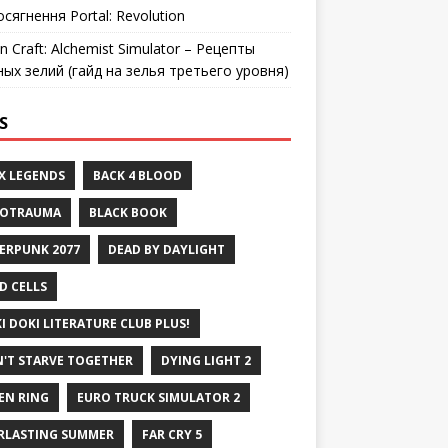
осягнення Portal: Revolution
n Craft: Alchemist Simulator – Рецепты
ных зелий (гайд на зелья третьего уровня)
S
X LEGENDS
BACK 4 BLOOD
ROTRAUMA
BLACK BOOK
ERPUNK 2077
DEAD BY DAYLIGHT
D CELLS
I DOKI LITERATURE CLUB PLUS!
'T STARVE TOGETHER
DYING LIGHT 2
EN RING
EURO TRUCK SIMULATOR 2
RLASTING SUMMER
FAR CRY 5