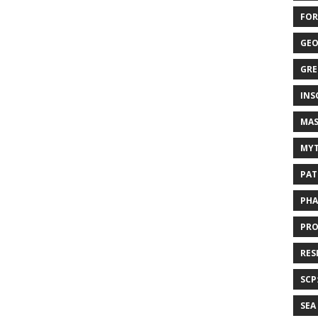
FOR
GEO
GRE
INS
MAS
MYT
PAT
PHA
PRO
RES
SCP
SEA