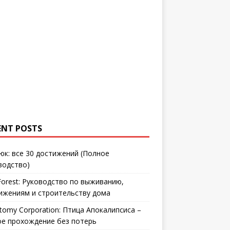
ENT POSTS
юк: все 30 достижений (Полное
водство)
Forest: Руководство по выживанию,
ижениям и строительству дома
tomy Corporation: Птица Апокалипсиса –
ое прохождение без потерь