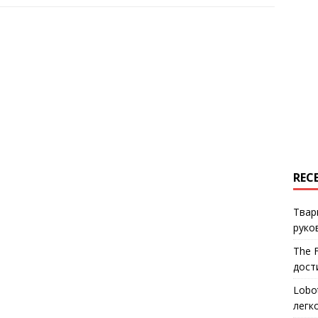
REC
Твар
руко
The 
дост
Lobo
легк