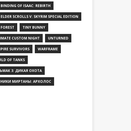
 BINDING OF ISAAC: REBIRTH
 ELDER SCROLLS V: SKYRIM SPECIAL EDITION
 FOREST
TINY BUNNY
IMATE CUSTOM NIGHT
UNTURNED
PIRE SURVIVORS
WARFRAME
LD OF TANKS
ЬМАК 3: ДИКАЯ ОХОТА
НИКИ МИРТАНЫ: АРХОЛОС