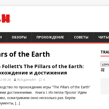
И
ОБЗОРЫ
ПРОХОЖДЕНИЕ
СОВЕТЫ
ЧИТЫ
ars of the Earth
TRA
 Follett’s The Pillars of the Earth:
охождение и достижения
2-05-26
RUSgameAH
0
одство по прохождению игры “The Pillars of the Earth”
семи достижениями. Книга I. Из пепла Пролог Идём
аво, осматриваем окно несколько раз. Берём
рументы,
[…]