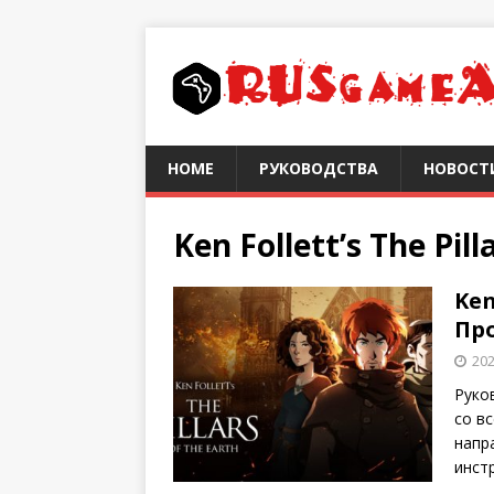
HOME
РУКОВОДСТВА
НОВОСТ
Ken Follett’s The Pill
Ken
Пр
202
Руков
со в
напр
инст