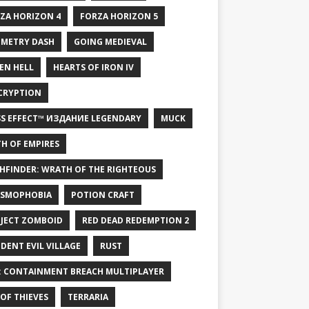
ZA HORIZON 4
FORZA HORIZON 5
METRY DASH
GOING MEDIEVAL
EN HELL
HEARTS OF IRON IV
CRYPTION
S EFFECT™ ИЗДАНИЕ LEGENDARY
MUCK
H OF EMPIRES
HFINDER: WRATH OF THE RIGHTEOUS
SMOPHOBIA
POTION CRAFT
JECT ZOMBOID
RED DEAD REDEMPTION 2
IDENT EVIL VILLAGE
RUST
: CONTAINMENT BREACH MULTIPLAYER
 OF THIEVES
TERRARIA