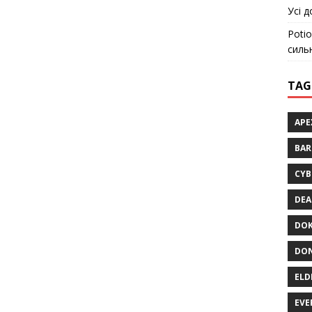
Усі д
Potio
силь
TAG
APE
BA
CYB
DEA
DOK
DON
ELD
EVE