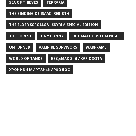
SEA OF THIEVES
TERRARIA
THE BINDING OF ISAAC: REBIRTH
THE ELDER SCROLLS V: SKYRIM SPECIAL EDITION
THE FOREST
TINY BUNNY
ULTIMATE CUSTOM NIGHT
UNTURNED
VAMPIRE SURVIVORS
WARFRAME
WORLD OF TANKS
ВЕДЬМАК 3: ДИКАЯ ОХОТА
ХРОНИКИ МИРТАНЫ: АРХОЛОС