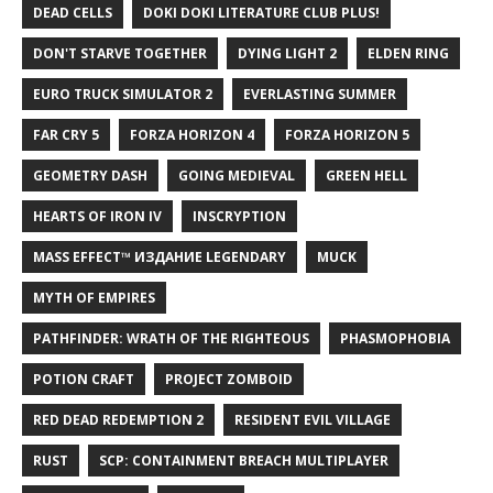
DEAD CELLS
DOKI DOKI LITERATURE CLUB PLUS!
DON'T STARVE TOGETHER
DYING LIGHT 2
ELDEN RING
EURO TRUCK SIMULATOR 2
EVERLASTING SUMMER
FAR CRY 5
FORZA HORIZON 4
FORZA HORIZON 5
GEOMETRY DASH
GOING MEDIEVAL
GREEN HELL
HEARTS OF IRON IV
INSCRYPTION
MASS EFFECT™ ИЗДАНИЕ LEGENDARY
MUCK
MYTH OF EMPIRES
PATHFINDER: WRATH OF THE RIGHTEOUS
PHASMOPHOBIA
POTION CRAFT
PROJECT ZOMBOID
RED DEAD REDEMPTION 2
RESIDENT EVIL VILLAGE
RUST
SCP: CONTAINMENT BREACH MULTIPLAYER