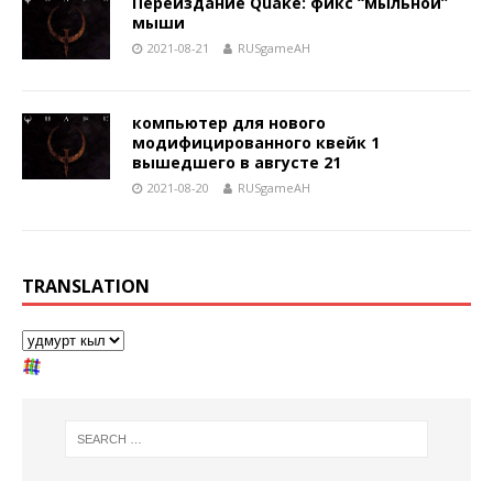
Переиздание Quake: фикс “мыльной”
мыши
2021-08-21
RUSgameAH
компьютер для нового
модифицированного квейк 1
вышедшего в августе 21
2021-08-20
RUSgameAH
TRANSLATION