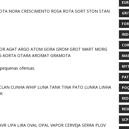
EUR
NOTA NORA CRESCIMENTO ROSA ROTA SORT STON STAN
GRI
FOR
IND
COR
TOR AGAT ARGO ATOM GORA GROM GROT MART MORG
G AORTA OTARA AROMAT GRAMOTA
MAS
MYT
 pequenas ofensas.
PAT
T CLAN CUNHA WHIP LUNA TANK TINA PATO LUNKA LINHA
PO
IK
RED
RES
SCP
LAVR LIPA LIRA OVAL OPAL VAPOR CERVEJA SERRA PLOV