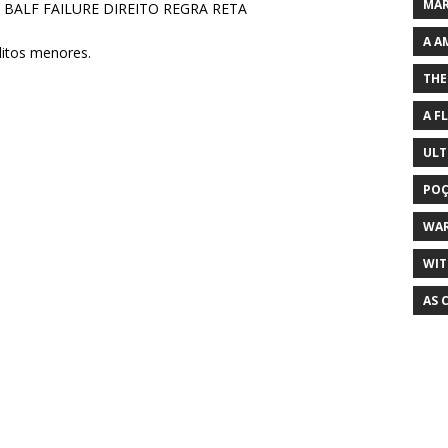
MAR
 BALF FAILURE DIREITO REGRA RETA
A A
litos menores.
THE
A F
ULT
POÇ
WA
WIT
AS 