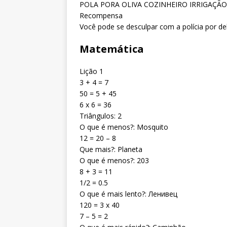
POLA PORA OLIVA COZINHEIRO IRRIGAÇÃO
Recompensa
Você pode se desculpar com a polícia por de
Matemática
Lição 1
3 + 4 = 7
50 = 5 + 45
6 x 6 = 36
Triângulos: 2
O que é menos?: Mosquito
12 = 20 – 8
Que mais?: Planeta
O que é menos?: 203
8 + 3 = 11
1/2 = 0.5
O que é mais lento?: Ленивец
120 = 3 x 40
7 – 5 = 2