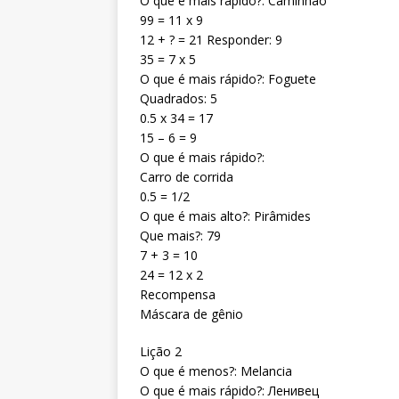
O que é mais rápido?: Caminhão
99 = 11 x 9
12 + ? = 21 Responder: 9
35 = 7 x 5
O que é mais rápido?: Foguete
Quadrados: 5
0.5 x 34 = 17
15 – 6 = 9
O que é mais rápido?:
Carro de corrida
0.5 = 1/2
O que é mais alto?: Pirâmides
Que mais?: 79
7 + 3 = 10
24 = 12 x 2
Recompensa
Máscara de gênio
Lição 2
O que é menos?: Melancia
O que é mais rápido?: Ленивец