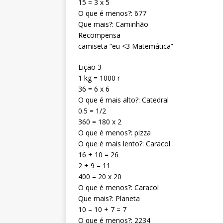
15 = 3 x 5
O que é menos?: 677
Que mais?: Caminhão
Recompensa
camiseta “eu <3 Matemática”
Lição 3
1 kg = 1000 r
36 = 6 x 6
O que é mais alto?: Catedral
0.5 = 1/2
360 = 180 x 2
O que é menos?: pizza
O que é mais lento?: Caracol
16 + 10 = 26
2 + 9 = 11
400 = 20 x 20
O que é menos?: Caracol
Que mais?: Planeta
10 – 10 + 7 = 7
O que é menos?: 2234