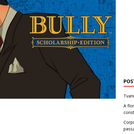
POS
Tvari
A flo
cons
Corp
pass