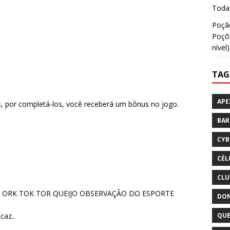
Todas
Poção
Poçõe
nível)
TAG
APE
s, por completá-los, você receberá um bônus no jogo.
BA
CYB
CÉL
CLU
O ORK TOK TOR QUEIJO OBSERVAÇÃO DO ESPORTE
DON
caz..
QUE