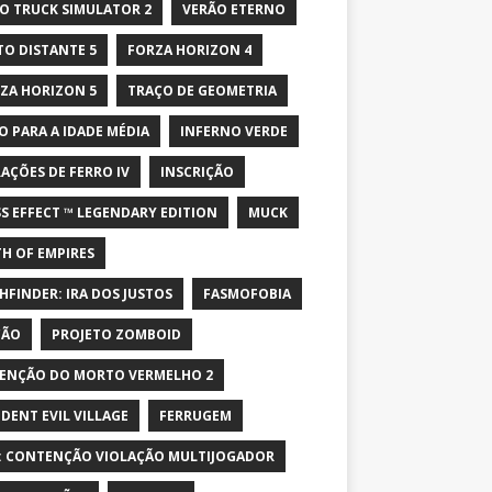
O TRUCK SIMULATOR 2
VERÃO ETERNO
TO DISTANTE 5
FORZA HORIZON 4
ZA HORIZON 5
TRAÇO DE GEOMETRIA
O PARA A IDADE MÉDIA
INFERNO VERDE
AÇÕES DE FERRO IV
INSCRIÇÃO
S EFFECT ™ LEGENDARY EDITION
MUCK
H OF EMPIRES
HFINDER: IRA DOS JUSTOS
FASMOFOBIA
ÇÃO
PROJETO ZOMBOID
ENÇÃO DO MORTO VERMELHO 2
IDENT EVIL VILLAGE
FERRUGEM
: CONTENÇÃO VIOLAÇÃO MULTIJOGADOR