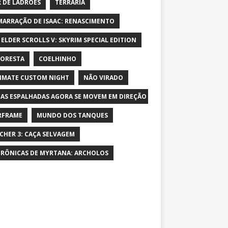
 DE LADRÕES
TERRARIA
MARRAÇÃO DE ISAAC: RENASCIMENTO
 ELDER SCROLLS V: SKYRIM SPECIAL EDITION
LORESTA
COELHINHO
IMATE CUSTOM NIGHT
NÃO VIRADO
AS ESPALHADAS AGORA SE MOVEM EM DIREÇÃO AO PERSONAGEM E AUME
RFRAME
MUNDO DOS TANQUES
CHER 3: CAÇA SELVAGEM
CRÔNICAS DE MYRTANA: ARCHOLOS