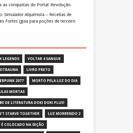
 as conquistas do Portal: Revolução
: Simulador Alquimista – Receitas de
s Fortes (guia para poções de terceiro
X LEGENDS
VOLTAR 4 SANGUE
ROTRAUMA
LIVRO PRETO
ERPUNK 2077
MORTO PELA LUZ DO DIA
ULAS MORTAS
BE DE LITERATURA DOKI DOKI PLUS!
'T STARVE TOGETHER
LUZ MORRENDO 2
 É COLOCADO NA SEÇÃO