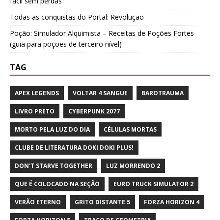
fácil sem perdas
Todas as conquistas do Portal: Revolução
Poção: Simulador Alquimista – Receitas de Poções Fortes
(guia para poções de terceiro nível)
TAG
APEX LEGENDS
VOLTAR 4 SANGUE
BAROTRAUMA
LIVRO PRETO
CYBERPUNK 2077
MORTO PELA LUZ DO DIA
CÉLULAS MORTAS
CLUBE DE LITERATURA DOKI DOKI PLUS!
DON'T STARVE TOGETHER
LUZ MORRENDO 2
QUE É COLOCADO NA SEÇÃO
EURO TRUCK SIMULATOR 2
VERÃO ETERNO
GRITO DISTANTE 5
FORZA HORIZON 4