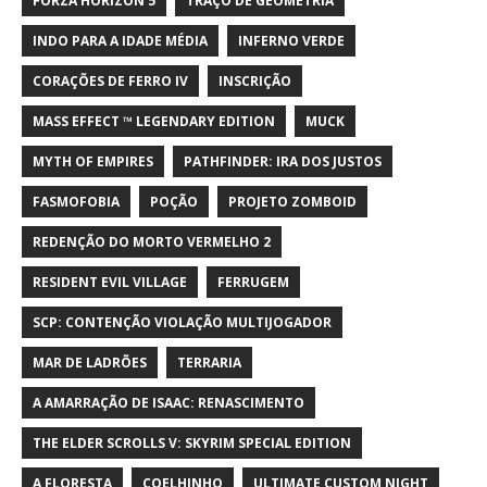
FORZA HORIZON 5
TRAÇO DE GEOMETRIA
INDO PARA A IDADE MÉDIA
INFERNO VERDE
CORAÇÕES DE FERRO IV
INSCRIÇÃO
MASS EFFECT ™ LEGENDARY EDITION
MUCK
MYTH OF EMPIRES
PATHFINDER: IRA DOS JUSTOS
FASMOFOBIA
POÇÃO
PROJETO ZOMBOID
REDENÇÃO DO MORTO VERMELHO 2
RESIDENT EVIL VILLAGE
FERRUGEM
SCP: CONTENÇÃO VIOLAÇÃO MULTIJOGADOR
MAR DE LADRÕES
TERRARIA
A AMARRAÇÃO DE ISAAC: RENASCIMENTO
THE ELDER SCROLLS V: SKYRIM SPECIAL EDITION
A FLORESTA
COELHINHO
ULTIMATE CUSTOM NIGHT