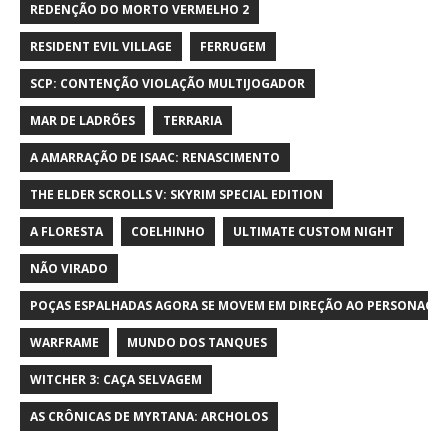
REDENÇÃO DO MORTO VERMELHO 2
RESIDENT EVIL VILLAGE
FERRUGEM
SCP: CONTENÇÃO VIOLAÇÃO MULTIJOGADOR
MAR DE LADRÕES
TERRARIA
A AMARRAÇÃO DE ISAAC: RENASCIMENTO
THE ELDER SCROLLS V: SKYRIM SPECIAL EDITION
A FLORESTA
COELHINHO
ULTIMATE CUSTOM NIGHT
NÃO VIRADO
POÇAS ESPALHADAS AGORA SE MOVEM EM DIREÇÃO AO PERSONAGE
WARFRAME
MUNDO DOS TANQUES
WITCHER 3: CAÇA SELVAGEM
AS CRÔNICAS DE MYRTANA: ARCHOLOS