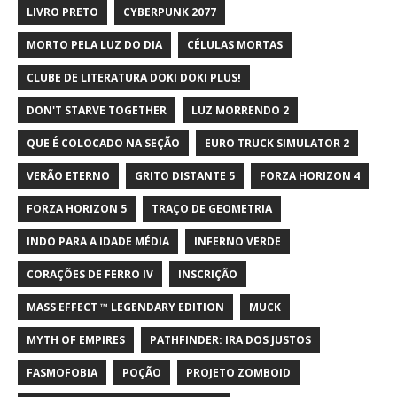
LIVRO PRETO
CYBERPUNK 2077
MORTO PELA LUZ DO DIA
CÉLULAS MORTAS
CLUBE DE LITERATURA DOKI DOKI PLUS!
DON'T STARVE TOGETHER
LUZ MORRENDO 2
QUE É COLOCADO NA SEÇÃO
EURO TRUCK SIMULATOR 2
VERÃO ETERNO
GRITO DISTANTE 5
FORZA HORIZON 4
FORZA HORIZON 5
TRAÇO DE GEOMETRIA
INDO PARA A IDADE MÉDIA
INFERNO VERDE
CORAÇÕES DE FERRO IV
INSCRIÇÃO
MASS EFFECT ™ LEGENDARY EDITION
MUCK
MYTH OF EMPIRES
PATHFINDER: IRA DOS JUSTOS
FASMOFOBIA
POÇÃO
PROJETO ZOMBOID