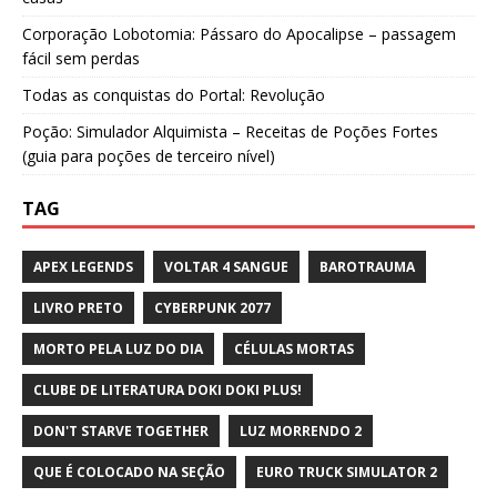
Corporação Lobotomia: Pássaro do Apocalipse – passagem
fácil sem perdas
Todas as conquistas do Portal: Revolução
Poção: Simulador Alquimista – Receitas de Poções Fortes
(guia para poções de terceiro nível)
TAG
APEX LEGENDS
VOLTAR 4 SANGUE
BAROTRAUMA
LIVRO PRETO
CYBERPUNK 2077
MORTO PELA LUZ DO DIA
CÉLULAS MORTAS
CLUBE DE LITERATURA DOKI DOKI PLUS!
DON'T STARVE TOGETHER
LUZ MORRENDO 2
QUE É COLOCADO NA SEÇÃO
EURO TRUCK SIMULATOR 2