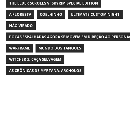
THE ELDER SCROLLS V: SKYRIM SPECIAL EDITION
A FLORESTA
COELHINHO
ULTIMATE CUSTOM NIGHT
NÃO VIRADO
POÇAS ESPALHADAS AGORA SE MOVEM EM DIREÇÃO AO PERSONAGE
WARFRAME
MUNDO DOS TANQUES
WITCHER 3: CAÇA SELVAGEM
AS CRÔNICAS DE MYRTANA: ARCHOLOS