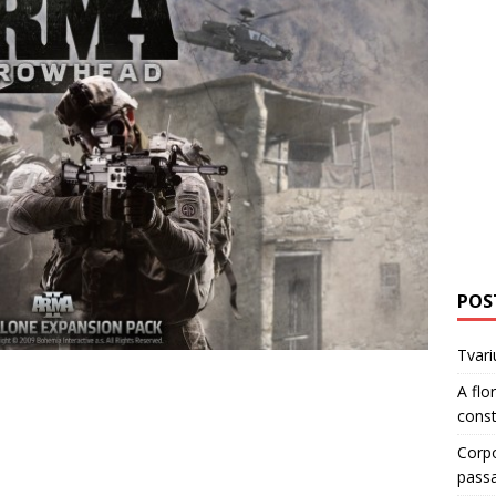
POS
Tvari
A flo
cons
Corp
pass