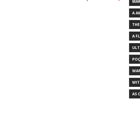
MAR
A A
THE
A F
ULT
POÇ
WA
WIT
AS 