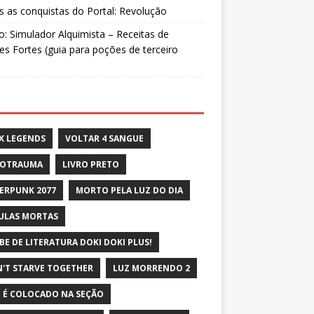
 as conquistas do Portal: Revolução
: Simulador Alquimista – Receitas de
s Fortes (guia para poções de terceiro
X LEGENDS
VOLTAR 4 SANGUE
ROTRAUMA
LIVRO PRETO
ERPUNK 2077
MORTO PELA LUZ DO DIA
ULAS MORTAS
BE DE LITERATURA DOKI DOKI PLUS!
'T STARVE TOGETHER
LUZ MORRENDO 2
 É COLOCADO NA SEÇÃO