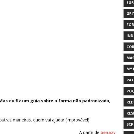
EUR
GRI
FOR
IND
COR
MAS
MYT
PAT
PO
 Mas eu fiz um guia sobre a forma não padronizada,
RED
RES
outras maneiras, quem vai ajudar (improvável)
SCP
A partir de
benazy