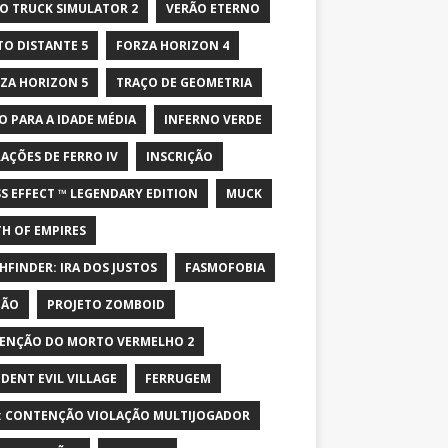
O TRUCK SIMULATOR 2
VERÃO ETERNO
TO DISTANTE 5
FORZA HORIZON 4
ZA HORIZON 5
TRAÇO DE GEOMETRIA
O PARA A IDADE MÉDIA
INFERNO VERDE
AÇÕES DE FERRO IV
INSCRIÇÃO
S EFFECT ™ LEGENDARY EDITION
MUCK
H OF EMPIRES
HFINDER: IRA DOS JUSTOS
FASMOFOBIA
ÇÃO
PROJETO ZOMBOID
ENÇÃO DO MORTO VERMELHO 2
IDENT EVIL VILLAGE
FERRUGEM
: CONTENÇÃO VIOLAÇÃO MULTIJOGADOR