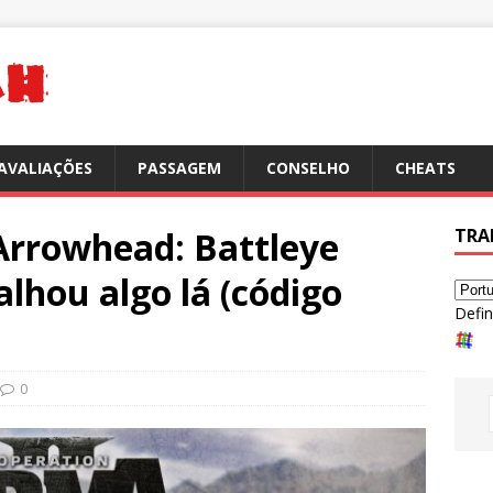
AVALIAÇÕES
PASSAGEM
CONSELHO
CHEATS
rrowhead: Battleye
TRA
falhou algo lá (código
Defin
0