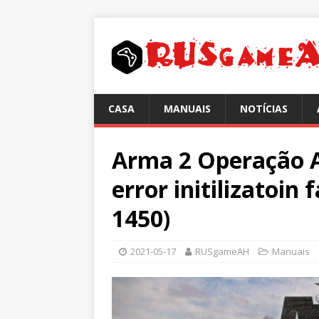
CASA
MANUAIS
NOTÍCIAS
Arma 2 Operação A
error initilizatoin 
1450)
2021-05-17
RUSgameAH
Manuais