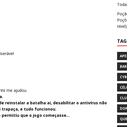
Todas
Poção
Poçõe
nível)
TAG
iserável
APE
BA
CYB
CÉL
ente me ajudou.
a.
CLU
 reinstalar a batalha ai, desabilitar o antivírus não
DON
ti trapaça, e tudo funcionou.
ão permitiu que o jogo começasse…
QUE