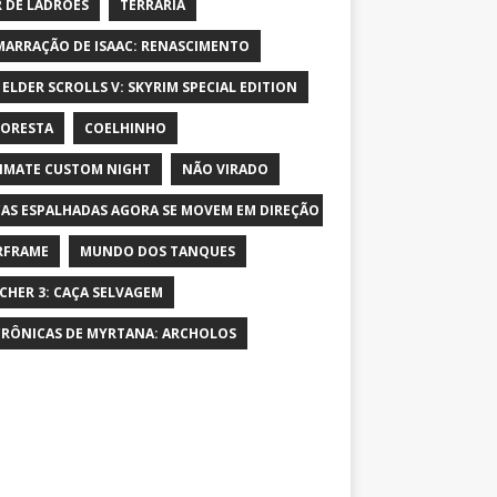
 DE LADRÕES
TERRARIA
MARRAÇÃO DE ISAAC: RENASCIMENTO
 ELDER SCROLLS V: SKYRIM SPECIAL EDITION
LORESTA
COELHINHO
IMATE CUSTOM NIGHT
NÃO VIRADO
AS ESPALHADAS AGORA SE MOVEM EM DIREÇÃO AO PERSONAGEM E AUME
RFRAME
MUNDO DOS TANQUES
CHER 3: CAÇA SELVAGEM
CRÔNICAS DE MYRTANA: ARCHOLOS