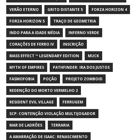
VERÃO ETERNO
GRITO DISTANTE 5
FORZA HORIZON 4
FORZA HORIZON 5
TRAÇO DE GEOMETRIA
INDO PARA A IDADE MÉDIA
INFERNO VERDE
CORAÇÕES DE FERRO IV
INSCRIÇÃO
MASS EFFECT ™ LEGENDARY EDITION
MUCK
MYTH OF EMPIRES
PATHFINDER: IRA DOS JUSTOS
FASMOFOBIA
POÇÃO
PROJETO ZOMBOID
REDENÇÃO DO MORTO VERMELHO 2
RESIDENT EVIL VILLAGE
FERRUGEM
SCP: CONTENÇÃO VIOLAÇÃO MULTIJOGADOR
MAR DE LADRÕES
TERRARIA
A AMARRAÇÃO DE ISAAC: RENASCIMENTO