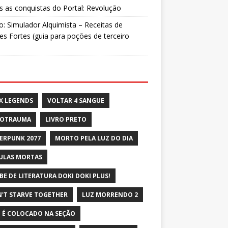
 as conquistas do Portal: Revolução
: Simulador Alquimista – Receitas de
s Fortes (guia para poções de terceiro
X LEGENDS
VOLTAR 4 SANGUE
ROTRAUMA
LIVRO PRETO
ERPUNK 2077
MORTO PELA LUZ DO DIA
ULAS MORTAS
BE DE LITERATURA DOKI DOKI PLUS!
'T STARVE TOGETHER
LUZ MORRENDO 2
 É COLOCADO NA SEÇÃO