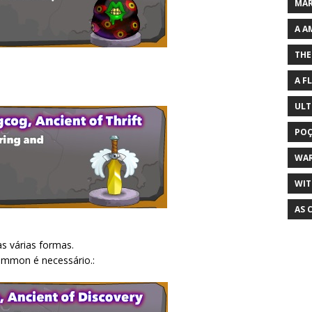
MAR
A A
THE
A F
ULT
POÇ
WA
WIT
AS 
s várias formas.
mmon é necessário.: