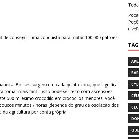
Todas
Poção
Poçõe
nível)
cil de conseguir uma conquista para matar 100.000 patrões
TAG
APE
BA
aneira. Bosses surgem em cada quinta zona, que significa,
CYB
ra tornar mais fácil – isso pode ser feito com ascensões
CÉL
te 500 milésimo crocodilo em crocodilos menores. Você
a poucos minutos / horas (depende do grau de oscilação dos
CLU
a da agricultura por conta própria.
DON
QUE