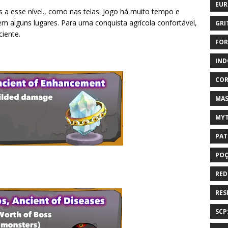
EUR
 esse nível., como nas telas. Jogo há muito tempo e
em alguns lugares. Para uma conquista agrícola confortável,
GRI
ciente.
FOR
IND
COR
MAS
MYT
PAT
PO
RED
RES
SCP