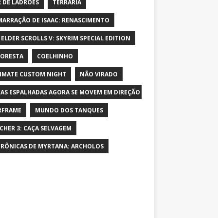
 DE LADRÕES
TERRARIA
MARRAÇÃO DE ISAAC: RENASCIMENTO
 ELDER SCROLLS V: SKYRIM SPECIAL EDITION
LORESTA
COELHINHO
IMATE CUSTOM NIGHT
NÃO VIRADO
AS ESPALHADAS AGORA SE MOVEM EM DIREÇÃO AO PERSONAGEM E AUME
RFRAME
MUNDO DOS TANQUES
CHER 3: CAÇA SELVAGEM
CRÔNICAS DE MYRTANA: ARCHOLOS