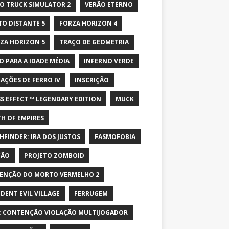
O TRUCK SIMULATOR 2
VERÃO ETERNO
TO DISTANTE 5
FORZA HORIZON 4
ZA HORIZON 5
TRAÇO DE GEOMETRIA
O PARA A IDADE MÉDIA
INFERNO VERDE
AÇÕES DE FERRO IV
INSCRIÇÃO
S EFFECT ™ LEGENDARY EDITION
MUCK
H OF EMPIRES
HFINDER: IRA DOS JUSTOS
FASMOFOBIA
ÇÃO
PROJETO ZOMBOID
ENÇÃO DO MORTO VERMELHO 2
IDENT EVIL VILLAGE
FERRUGEM
: CONTENÇÃO VIOLAÇÃO MULTIJOGADOR