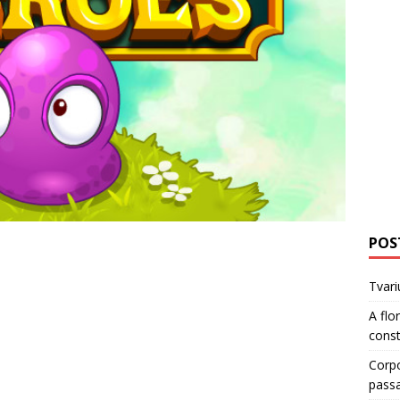
POS
Tvari
A flo
cons
Corp
pass