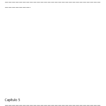
———————————————————————————
———————-
Capítulo 5
———————————————————————————