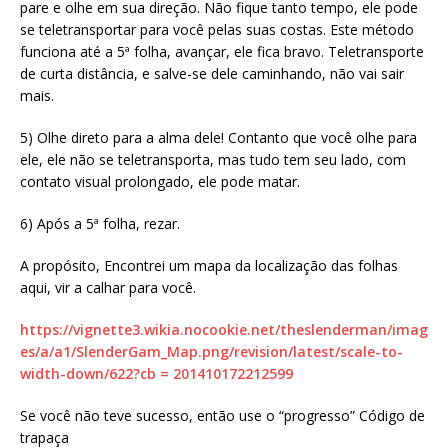
pare e olhe em sua direção. Não fique tanto tempo, ele pode
se teletransportar para você pelas suas costas. Este método
funciona até a 5ª folha, avançar, ele fica bravo. Teletransporte
de curta distância, e salve-se dele caminhando, não vai sair
mais.
5) Olhe direto para a alma dele! Contanto que você olhe para
ele, ele não se teletransporta, mas tudo tem seu lado, com
contato visual prolongado, ele pode matar.
6) Após a 5ª folha, rezar.
A propósito, Encontrei um mapa da localização das folhas
aqui, vir a calhar para você.
https://vignette3.wikia.nocookie.net/theslenderman/imag
es/a/a1/SlenderGam_Map.png/revision/latest/scale-to-
width-down/622?cb = 201410172212599
Se você não teve sucesso, então use o “progresso” Código de
trapaça