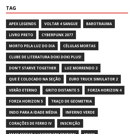
TAG
APEX LEGENDS
VOLTAR 4 SANGUE
BAROTRAUMA
LIVRO PRETO
CYBERPUNK 2077
MORTO PELA LUZ DO DIA
CÉLULAS MORTAS
CLUBE DE LITERATURA DOKI DOKI PLUS!
DON'T STARVE TOGETHER
LUZ MORRENDO 2
QUE É COLOCADO NA SEÇÃO
EURO TRUCK SIMULATOR 2
VERÃO ETERNO
GRITO DISTANTE 5
FORZA HORIZON 4
FORZA HORIZON 5
TRAÇO DE GEOMETRIA
INDO PARA A IDADE MÉDIA
INFERNO VERDE
CORAÇÕES DE FERRO IV
INSCRIÇÃO