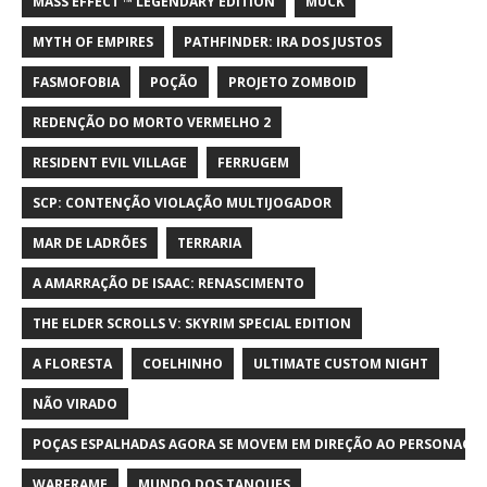
MASS EFFECT ™ LEGENDARY EDITION
MUCK
MYTH OF EMPIRES
PATHFINDER: IRA DOS JUSTOS
FASMOFOBIA
POÇÃO
PROJETO ZOMBOID
REDENÇÃO DO MORTO VERMELHO 2
RESIDENT EVIL VILLAGE
FERRUGEM
SCP: CONTENÇÃO VIOLAÇÃO MULTIJOGADOR
MAR DE LADRÕES
TERRARIA
A AMARRAÇÃO DE ISAAC: RENASCIMENTO
THE ELDER SCROLLS V: SKYRIM SPECIAL EDITION
A FLORESTA
COELHINHO
ULTIMATE CUSTOM NIGHT
NÃO VIRADO
POÇAS ESPALHADAS AGORA SE MOVEM EM DIREÇÃO AO PERSONAGE
WARFRAME
MUNDO DOS TANQUES