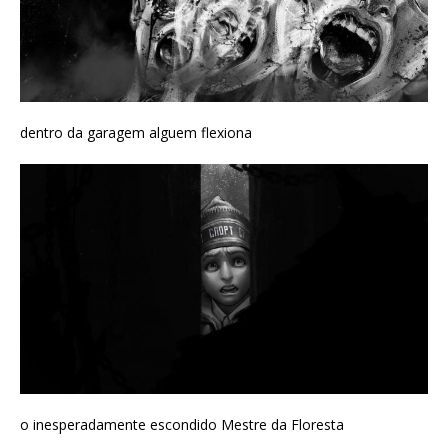
dentro da garagem alguem flexiona
o inesperadamente escondido Mestre da Floresta