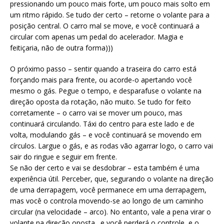
pressionando um pouco mais forte, um pouco mais solto em
um ritmo rápido. Se tudo der certo – retorne o volante para a
posição central. O carro mal se move, e você continuará a
circular com apenas um pedal do acelerador. Magia e
feitiçaria, não de outra forma)))
O próximo passo – sentir quando a traseira do carro está
forçando mais para frente, ou acorde-o apertando você
mesmo o gás. Pegue o tempo, e desparafuse o volante na
direção oposta da rotação, não muito. Se tudo for feito
corretamente – o carro vai se mover um pouco, mas
continuará circulando. Táxi do centro para este lado e de
volta, modulando gás – e você continuará se movendo em
círculos. Largue o gás, e as rodas vão agarrar logo, o carro vai
sair do ringue e seguir em frente.
Se não der certo e vai se desdobrar – esta também é uma
experiência útil. Perceber, que, segurando o volante na direção
de uma derrapagem, você permanece em uma derrapagem,
mas você o controla movendo-se ao longo de um caminho
circular (na velocidade – arco). No entanto, vale a pena virar o
volante na direção oposta., e você perderá o controle, e o