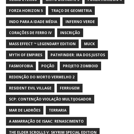
FORZA HORIZON 5
TRAÇO DE GEOMETRIA
INDO PARA A IDADE MÉDIA
INFERNO VERDE
CORAÇÕES DE FERRO IV
INSCRIÇÃO
MASS EFFECT ™ LEGENDARY EDITION
MUCK
MYTH OF EMPIRES
PATHFINDER: IRA DOS JUSTOS
FASMOFOBIA
POÇÃO
PROJETO ZOMBOID
REDENÇÃO DO MORTO VERMELHO 2
RESIDENT EVIL VILLAGE
FERRUGEM
SCP: CONTENÇÃO VIOLAÇÃO MULTIJOGADOR
MAR DE LADRÕES
TERRARIA
A AMARRAÇÃO DE ISAAC: RENASCIMENTO
THE ELDER SCROLLS V: SKYRIM SPECIAL EDITION