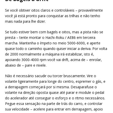
Se você obtiver oitos claros e controláveis – provavelmente
você já está pronto para conquistar as trilhas e não tenho
mais nada para lhe dizer.
Se tudo estiver bem com bagels e oitos, mas a pista não se
presta – tente montar o Hachi-Roku / AE86 em terceira
marcha. Mantenha o ímpeto no meio 5000-6000, e aperte
quase todo o caminho quando quiser iniciar a deriva. Por volta
de 2000 normalmente a máquina irá estabilizar, isto é,
apoiando 3000-4000 rpm você vai drift, acima de – enrolar,
abaixo de – pare e nivele.
Não é necessário sacudir ou torcer bruscamente. Vire o
volante ligeiramente para longe do centro, espremer o gás, e
a derrapagem começará por si mesma. Desaparafuse o
volante na direção oposta quase até parar e module o pedal
do acelerador até conseguir o esforço e o ritmo necessários.
Pegue essa sensação na parte de trás do carro, e controlar
sua velocidade – acelere para entrar em derrapagem, apoio