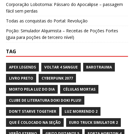
Corporação Lobotomia: Pássaro do Apocalipse – passagem
fácil sem perdas
Todas as conquistas do Portal: Revolução
Poção: Simulador Alquimista – Receitas de Poções Fortes
(guia para poções de terceiro nível)
TAG
APEX LEGENDS
VOLTAR 4 SANGUE
BAROTRAUMA
LIVRO PRETO
CYBERPUNK 2077
MORTO PELA LUZ DO DIA
CÉLULAS MORTAS
CLUBE DE LITERATURA DOKI DOKI PLUS!
DON'T STARVE TOGETHER
LUZ MORRENDO 2
QUE É COLOCADO NA SEÇÃO
EURO TRUCK SIMULATOR 2
VERÃO ETERNO
GRITO DISTANTE 5
FORZA HORIZON 4