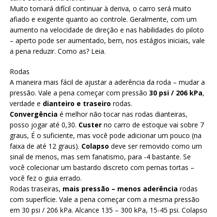
Muito tornará difícil continuar à deriva, o carro será muito
afiado e exigente quanto ao controle. Geralmente, com um
aumento na velocidade de direção e nas habilidades do piloto
– aperto pode ser aumentado, bem, nos estágios iniciais, vale
a pena reduzir. Como as? Leia.
Rodas
A maneira mais fácil de ajustar a aderência da roda – mudar a
pressão. Vale a pena começar com pressão
30 psi / 206 kPa
,
verdade e
dianteiro e traseiro
rodas.
Convergência
é melhor não tocar nas rodas dianteiras,
posso jogar até 0,30.
Custer
no carro de estoque vai sobre 7
graus, É o suficiente, mas você pode adicionar um pouco (na
faixa de até 12 graus).
Colapso
deve ser removido como um
sinal de menos, mas sem fanatismo, para -4 bastante. Se
você colecionar um bastardo discreto com pernas tortas –
você fez o guia errado.
Rodas traseiras,
mais pressão – menos aderência
rodas
com superfície. Vale a pena começar com a mesma pressão
em 30 psi / 206 kPa. Alcance 135 – 300 kPa, 15-45 psi. Colapso