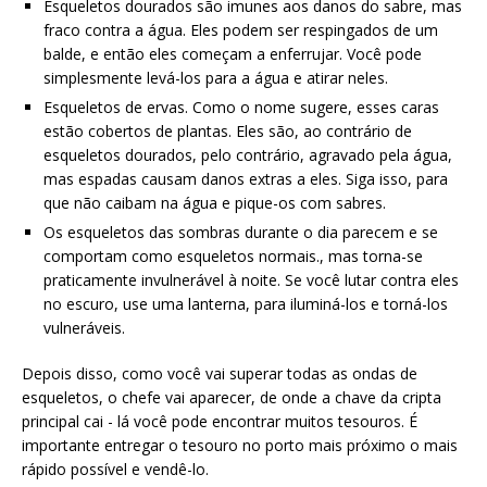
Esqueletos dourados são imunes aos danos do sabre, mas
fraco contra a água. Eles podem ser respingados de um
balde, e então eles começam a enferrujar. Você pode
simplesmente levá-los para a água e atirar neles.
Esqueletos de ervas. Como o nome sugere, esses caras
estão cobertos de plantas. Eles são, ao contrário de
esqueletos dourados, pelo contrário, agravado pela água,
mas espadas causam danos extras a eles. Siga isso, para
que não caibam na água e pique-os com sabres.
Os esqueletos das sombras durante o dia parecem e se
comportam como esqueletos normais., mas torna-se
praticamente invulnerável à noite. Se você lutar contra eles
no escuro, use uma lanterna, para iluminá-los e torná-los
vulneráveis.
Depois disso, como você vai superar todas as ondas de
esqueletos, o chefe vai aparecer, de onde a chave da cripta
principal cai - lá você pode encontrar muitos tesouros. É
importante entregar o tesouro no porto mais próximo o mais
rápido possível e vendê-lo.