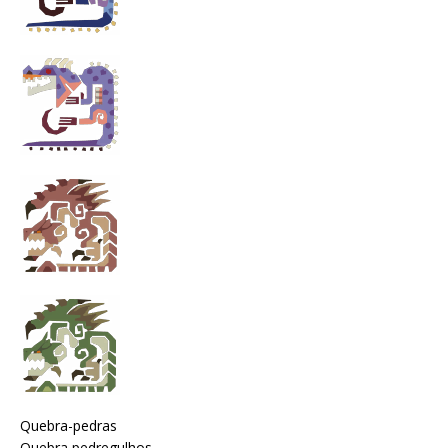
Quebra-pedras
Quebra pedregulhos.