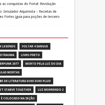
 as conquistas do Portal: Revolução
: Simulador Alquimista – Receitas de
s Fortes (guia para poções de terceiro
X LEGENDS
VOLTAR 4 SANGUE
ROTRAUMA
LIVRO PRETO
ERPUNK 2077
MORTO PELA LUZ DO DIA
ULAS MORTAS
BE DE LITERATURA DOKI DOKI PLUS!
'T STARVE TOGETHER
LUZ MORRENDO 2
 É COLOCADO NA SEÇÃO