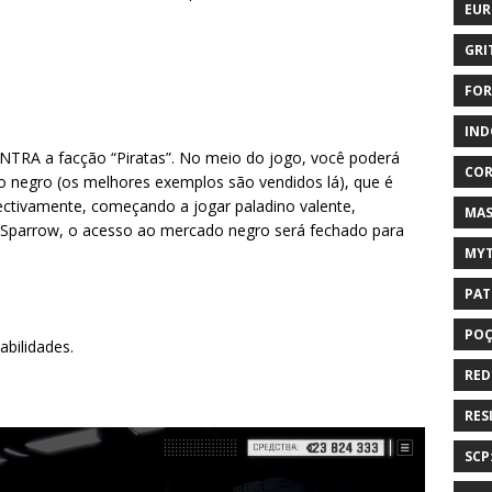
EUR
GRI
FOR
IND
RA a facção “Piratas”. No meio do jogo, você poderá
COR
negro (os melhores exemplos são vendidos lá), que é
ctivamente, começando a jogar paladino valente,
MAS
k Sparrow, o acesso ao mercado negro será fechado para
MYT
PAT
PO
bilidades.
RED
RES
SCP