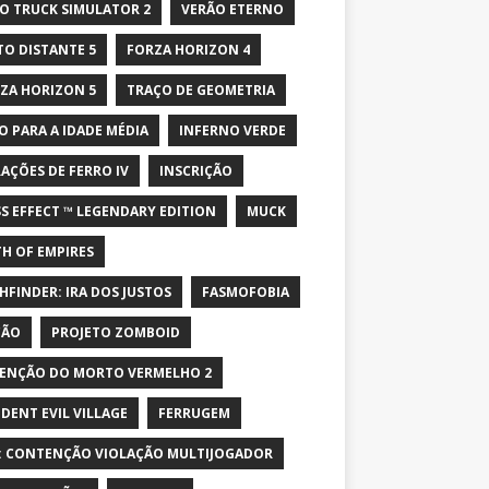
O TRUCK SIMULATOR 2
VERÃO ETERNO
TO DISTANTE 5
FORZA HORIZON 4
ZA HORIZON 5
TRAÇO DE GEOMETRIA
O PARA A IDADE MÉDIA
INFERNO VERDE
AÇÕES DE FERRO IV
INSCRIÇÃO
S EFFECT ™ LEGENDARY EDITION
MUCK
H OF EMPIRES
HFINDER: IRA DOS JUSTOS
FASMOFOBIA
ÇÃO
PROJETO ZOMBOID
ENÇÃO DO MORTO VERMELHO 2
IDENT EVIL VILLAGE
FERRUGEM
: CONTENÇÃO VIOLAÇÃO MULTIJOGADOR