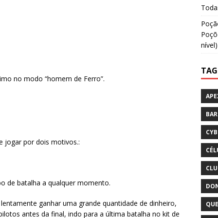
Todas
Poção
Poçõe
nível)
TAG
áximo no modo “homem de Ferro”.
APE
BA
CYB
e jogar por dois motivos.:
CÉL
CLU
o de batalha a qualquer momento.
DON
 lentamente ganhar uma grande quantidade de dinheiro,
QUE
lotos antes da final, indo para a última batalha no kit de