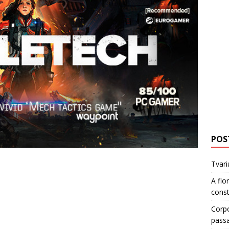
POS
Tvari
A flo
cons
Corp
pass