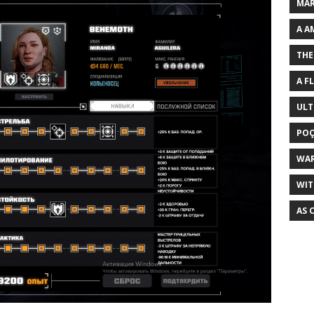
MAR
A A
THE
A F
ULT
POÇ
WA
WIT
AS 