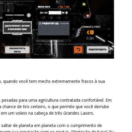
ogo, quando você tem mechs extremamente fracos à sua
s pesadas para uma agricultura contratada confortável. Em
chance de tiro certeiro, o que permite que você derrube
 em um voleio na cabeça de três Grandes Lasers.
m saltar de planeta em planeta com o cumprimento de
inuem sua reputação com os piratas. “Proteção de base” Eu