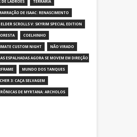
 DE LADRÕES
TERRARIA
MARRAÇÃO DE ISAAC: RENASCIMENTO
 ELDER SCROLLS V: SKYRIM SPECIAL EDITION
LORESTA
COELHINHO
IMATE CUSTOM NIGHT
NÃO VIRADO
AS ESPALHADAS AGORA SE MOVEM EM DIREÇÃO AO PERSONAGEM E AUME
RFRAME
MUNDO DOS TANQUES
CHER 3: CAÇA SELVAGEM
CRÔNICAS DE MYRTANA: ARCHOLOS