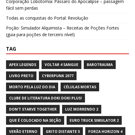
Corporação Lobotomia: Pássaro do Apocalipse – passagem
fácil sem perdas
Todas as conquistas do Portal: Revolução
Poção: Simulador Alquimista – Receitas de Poções Fortes
(guia para poções de terceiro nível)
TAG
APEX LEGENDS
VOLTAR 4 SANGUE
BAROTRAUMA
LIVRO PRETO
CYBERPUNK 2077
MORTO PELA LUZ DO DIA
CÉLULAS MORTAS
CLUBE DE LITERATURA DOKI DOKI PLUS!
DON'T STARVE TOGETHER
LUZ MORRENDO 2
QUE É COLOCADO NA SEÇÃO
EURO TRUCK SIMULATOR 2
VERÃO ETERNO
GRITO DISTANTE 5
FORZA HORIZON 4