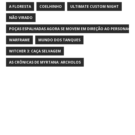
A FLORESTA
COELHINHO
ULTIMATE CUSTOM NIGHT
NÃO VIRADO
POÇAS ESPALHADAS AGORA SE MOVEM EM DIREÇÃO AO PERSONAGE
WARFRAME
MUNDO DOS TANQUES
WITCHER 3: CAÇA SELVAGEM
AS CRÔNICAS DE MYRTANA: ARCHOLOS