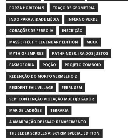
FORZA HORIZON 5
TRAÇO DE GEOMETRIA
INDO PARA A IDADE MÉDIA
INFERNO VERDE
CORAÇÕES DE FERRO IV
INSCRIÇÃO
MASS EFFECT ™ LEGENDARY EDITION
MUCK
MYTH OF EMPIRES
PATHFINDER: IRA DOS JUSTOS
FASMOFOBIA
POÇÃO
PROJETO ZOMBOID
REDENÇÃO DO MORTO VERMELHO 2
RESIDENT EVIL VILLAGE
FERRUGEM
SCP: CONTENÇÃO VIOLAÇÃO MULTIJOGADOR
MAR DE LADRÕES
TERRARIA
A AMARRAÇÃO DE ISAAC: RENASCIMENTO
THE ELDER SCROLLS V: SKYRIM SPECIAL EDITION